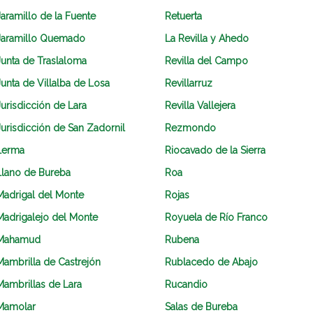
Jaramillo de la Fuente
Retuerta
Jaramillo Quemado
La Revilla y Ahedo
Junta de Traslaloma
Revilla del Campo
Junta de Villalba de Losa
Revillarruz
Jurisdicción de Lara
Revilla Vallejera
Jurisdicción de San Zadornil
Rezmondo
Lerma
Riocavado de la Sierra
Llano de Bureba
Roa
Madrigal del Monte
Rojas
Madrigalejo del Monte
Royuela de Río Franco
Mahamud
Rubena
Mambrilla de Castrejón
Rublacedo de Abajo
Mambrillas de Lara
Rucandio
Mamolar
Salas de Bureba