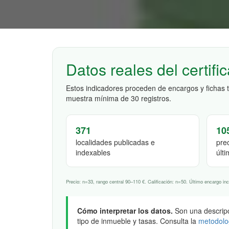
Datos reales del certif
Estos indicadores proceden de encargos y fichas 
muestra mínima de 30 registros.
371
10
localidades publicadas e
pre
indexables
últ
Precio: n=33, rango central 90–110 €. Calificación: n=50. Último encargo inc
Cómo interpretar los datos.
Son una descripci
tipo de inmueble y tasas. Consulta la
metodolo