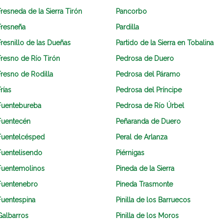
Fresneda de la Sierra Tirón
Pancorbo
Fresneña
Pardilla
Fresnillo de las Dueñas
Partido de la Sierra en Tobalina
Fresno de Río Tirón
Pedrosa de Duero
Fresno de Rodilla
Pedrosa del Páramo
rías
Pedrosa del Príncipe
Fuentebureba
Pedrosa de Río Úrbel
Fuentecén
Peñaranda de Duero
Fuentelcésped
Peral de Arlanza
Fuentelisendo
Piérnigas
Fuentemolinos
Pineda de la Sierra
Fuentenebro
Pineda Trasmonte
Fuentespina
Pinilla de los Barruecos
Galbarros
Pinilla de los Moros