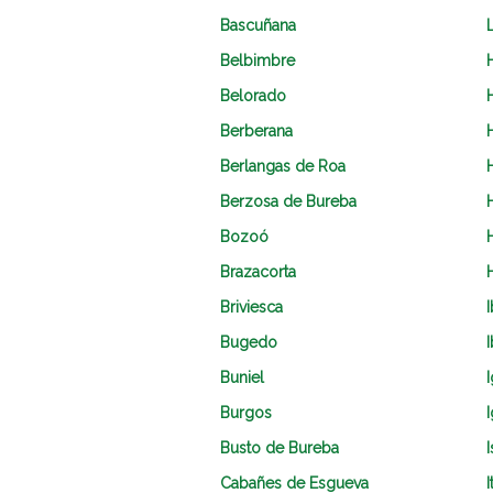
Bascuñana
Belbimbre
Belorado
Berberana
Berlangas de Roa
Berzosa de Bureba
Bozoó
Brazacorta
Briviesca
Bugedo
I
Buniel
I
Burgos
I
Busto de Bureba
I
Cabañes de Esgueva
I