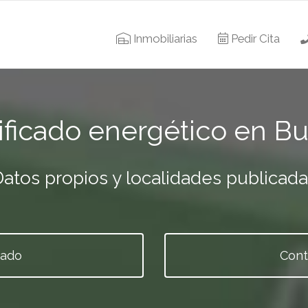
Inmobiliarias
Pedir Cita
ificado energético en B
atos propios y localidades publicad
tado
Cont