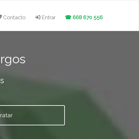
Contacto
Entrar
☎ 668 670 556
urgos
as
ratar