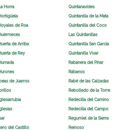
La Horra
Quintanavides
Hortigüela
Quintanilla de la Mata
Hoyales de Roa
Quintanilla del Coco
Huérmeces
Las Quintanillas
Huerta de Arriba
Quintanilla San García
Huerta de Rey
Quintanilla Vivar
Humada
Rabanera del Pinar
Hurones
Rábanos
Ibeas de Juarros
Rabé de las Calzadas
brillos
Rebolledo de la Torre
glesiarrubia
Redecilla del Camino
glesias
Redecilla del Campo
sar
Regumiel de la Sierra
tero del Castillo
Reinoso