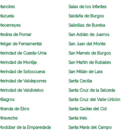
Manciles
Salas de los Infantes
Mazuela
Saldaña de Burgos
Mecerreyes
Salinillas de Bureba
Medina de Pomar
San Adrián de Juarros
Melgar de Fernamental
San Juan del Monte
Merindad de Cuesta-Urria
San Mamés de Burgos
Merindad de Montija
San Martín de Rubiales
Merindad de Sotoscueva
San Millán de Lara
Merindad de Valdeporres
Santa Cecilia
Merindad de Valdivielso
Santa Cruz de la Salceda
Milagros
Santa Cruz del Valle Urbión
Miranda de Ebro
Santa Gadea del Cid
Miraveche
Santa Inés
Modúbar de la Emparedada
Santa María del Campo