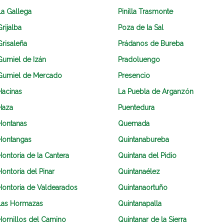
La Gallega
Pinilla Trasmonte
rijalba
Poza de la Sal
Grisaleña
Prádanos de Bureba
Gumiel de Izán
Pradoluengo
Gumiel de Mercado
Presencio
Hacinas
La Puebla de Arganzón
Haza
Puentedura
Hontanas
Quemada
Hontangas
Quintanabureba
Hontoria de la Cantera
Quintana del Pidio
Hontoria del Pinar
Quintanaélez
Hontoria de Valdearados
Quintanaortuño
Las Hormazas
Quintanapalla
Hornillos del Camino
Quintanar de la Sierra