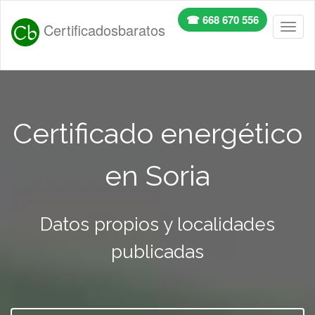
☎ 668 670 556
Certificadosbaratos
Toggl
naviga
Certificado energético
en Soria
Datos propios y localidades
publicadas