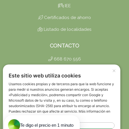
IEE
Certificados de ahorro
Listado de localidades
CONTACTO
668 670 556
×
info@certificadosbaratos.es
Este sitio web utiliza cookies
Trabaja con Nosotros
Usamos cookies propias y de terceros para que la web funcione y
para medir si nuestros anuncios generan encargos. Si aceptas
«Publicidad y medición», podremos compartir con Google y
Política de Privacidad
Microsoft datos de tu visita y, en su caso, tu correo o teléfono
seudonimizados (SHA-256) para atribuir tu encargo al anuncio.
Política de Devoluciones
Puedes rechazar sin que afecte al servicio. Más información en
nuestra
Política de cookies
Sala de Prensa
Rechazar todo