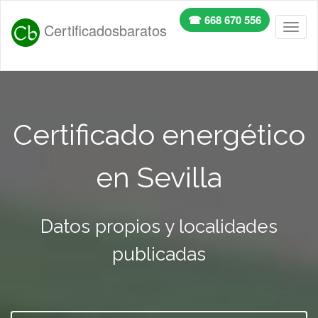
☎ 668 670 556
Certificadosbaratos
Toggl
naviga
Certificado energético
en Sevilla
Datos propios y localidades
publicadas