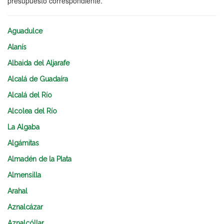
presupuesto correspondiente.
Aguadulce
Alanís
Albaida del Aljarafe
Alcalá de Guadaíra
Alcalá del Río
Alcolea del Río
La Algaba
Algámitas
Almadén de la Plata
Almensilla
Arahal
Aznalcázar
Aznalcóllar