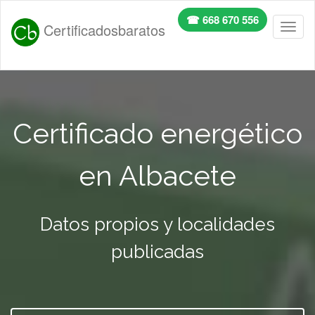
☎ 668 670 556
Certificadosbaratos
Toggl
naviga
Certificado energético
en Albacete
Datos propios y localidades
publicadas