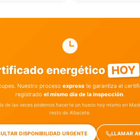
HOY
rtificado energético
cupes. Nuestro proceso
express
te garantiza el certif
registrado
el mismo día de la inspección
.
ía de las veces podemos hacerte un hueco hoy mismo en Madr
resto de Albacete.
ULTAR DISPONIBILIDAD URGENTE
LLAMAR A