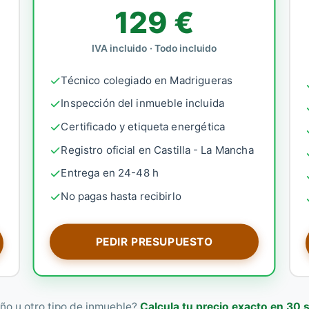
129 €
IVA incluido · Todo incluido
Técnico colegiado en Madrigueras
Inspección del inmueble incluida
Certificado y etiqueta energética
Registro oficial en Castilla - La Mancha
Entrega en 24-48 h
No pagas hasta recibirlo
PEDIR PRESUPUESTO
ño u otro tipo de inmueble?
Calcula tu precio exacto en 30