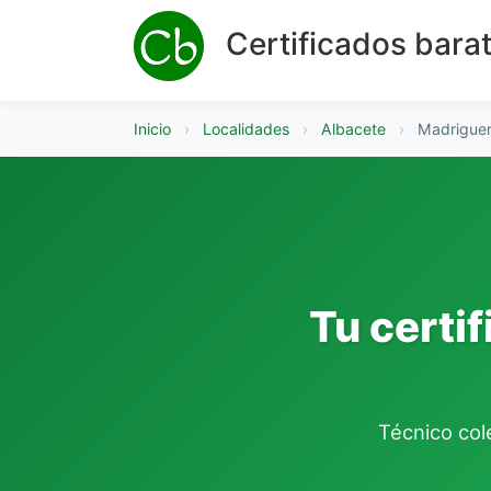
Certificados bara
Inicio
›
Localidades
›
Albacete
›
Madrigue
Tu certi
Técnico cole