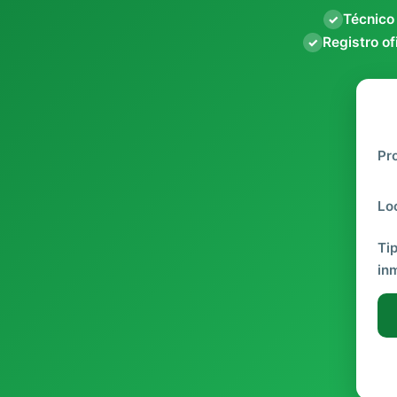
Técnico
✓
Registro of
✓
Pr
Lo
Ti
in