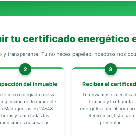
r tu certificado energético 
o y transparente. Tú no haces papeleo, nosotros nos o
2
3
spección del inmueble
Recibes el certifica
 técnico colegiado realiza
Te enviamos el certifica
 inspección de tu inmueble
firmado y la etiqueta
en Madrigueras en 24-48
energética oficial por cor
horas y toma todas las
electrónico, listo para
mediciones necesarias.
presentar.