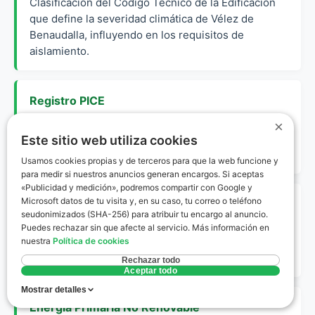
Clasificación del Código Técnico de la Edificación
que define la severidad climática de Vélez de
Benaudalla, influyendo en los requisitos de
aislamiento.
Registro PICE
Portal de la Junta de Andalucía donde se inscriben
×
obligatoriamente todos los certificados de
Este sitio web utiliza cookies
eficiencia energética de la comunidad.
Usamos cookies propias y de terceros para que la web funcione y
para medir si nuestros anuncios generan encargos. Si aceptas
«Publicidad y medición», podremos compartir con Google y
Microsoft datos de tu visita y, en su caso, tu correo o teléfono
Envolvente Térmica
seudonimizados (SHA-256) para atribuir tu encargo al anuncio.
Conjunto de cerramientos (muros, suelos, techos y
Puedes rechazar sin que afecte al servicio. Más información en
ventanas) que separan el interior de una vivienda
nuestra
Política de cookies
del exterior.
Rechazar todo
Aceptar todo
Mostrar detalles
Energía Primaria No Renovable