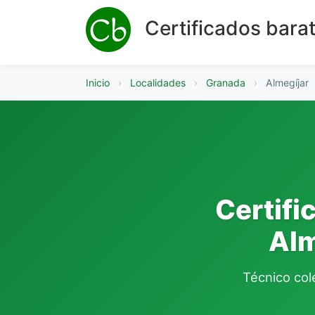
Certificados bara
Inicio
›
Localidades
›
Granada
›
Almegíjar
Certifi
Alm
Técnico cole