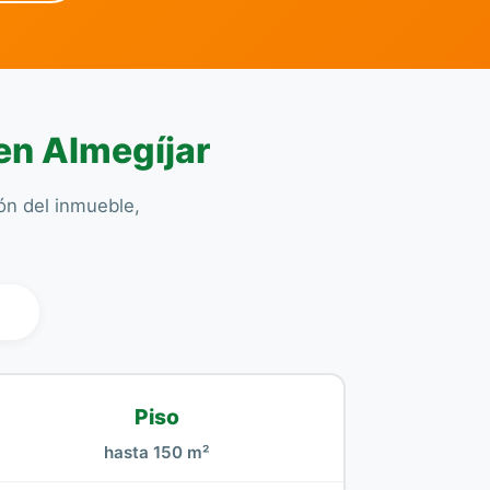
en Almegíjar
ión del inmueble,
l
Piso
hasta 150 m²