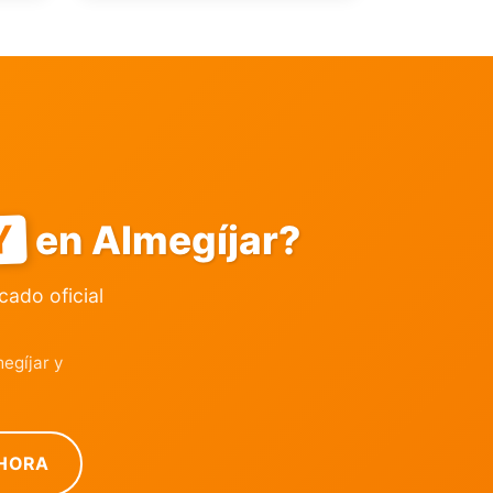
Y
en Almegíjar?
icado oficial
egíjar y
HORA