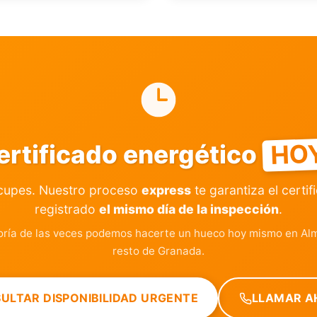
HO
ertificado energético
cupes. Nuestro proceso
express
te garantiza el certif
registrado
el mismo día de la inspección
.
ría de las veces podemos hacerte un hueco hoy mismo en Alm
resto de Granada.
ULTAR DISPONIBILIDAD URGENTE
LLAMAR A