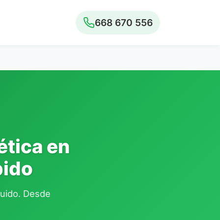
668 670 556
ética en
pido
cluido. Desde