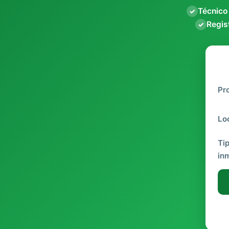
Técnico
✓
Regist
✓
Pr
Lo
Ti
in