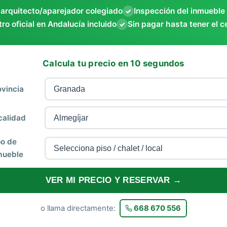
 arquitecto/aparejador colegiado
Inspección del inmueble
✓
ro oficial en Andalucía incluido
Sin pagar hasta tener el c
✓
Calcula tu precio en 10 segundos
ovincia
calidad
po de
mueble
VER MI PRECIO Y RESERVAR →
o llama directamente:
668 670 556