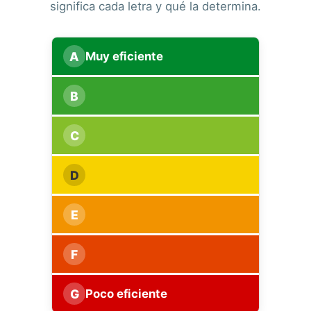
significa cada letra y qué la determina.
A
Muy eficiente
B
C
D
E
F
G
Poco eficiente