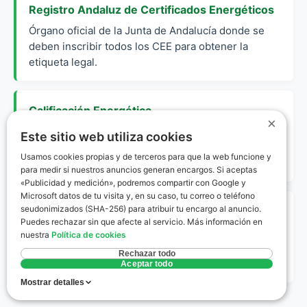
Registro Andaluz de Certificados Energéticos
Órgano oficial de la Junta de Andalucía donde se
deben inscribir todos los CEE para obtener la
etiqueta legal.
Calificación Energética
×
Escala de la A a la G que mide el consumo de
Este sitio web utiliza cookies
energía y las emisiones de dióxido de carbono de
Usamos cookies propias y de terceros para que la web funcione y
un edificio.
para medir si nuestros anuncios generan encargos. Si aceptas
«Publicidad y medición», podremos compartir con Google y
Microsoft datos de tu visita y, en su caso, tu correo o teléfono
seudonimizados (SHA-256) para atribuir tu encargo al anuncio.
Técnico Competente
Puedes rechazar sin que afecte al servicio. Más información en
Profesional con titulación de arquitectura o
nuestra
Política de cookies
ingeniería habilitado legalmente para firmar
Rechazar todo
certificados de eficiencia energética.
Aceptar todo
Mostrar detalles