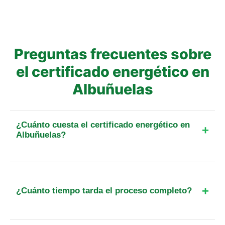
Preguntas frecuentes sobre
el certificado energético en
Albuñuelas
¿Cuánto cuesta el certificado energético en
Albuñuelas?
El precio final para un piso de hasta 25 m² en esta
localidad parte de 89 €. Incluye el IVA, el
desplazamiento y, cuando exista, la tasa oficial de
¿Cuánto tiempo tarda el proceso completo?
registro. Para otra superficie o tipo de inmueble,
calcula el importe exacto antes de reservar.
Habitualmente el proceso tarda entre 3 y 5 días