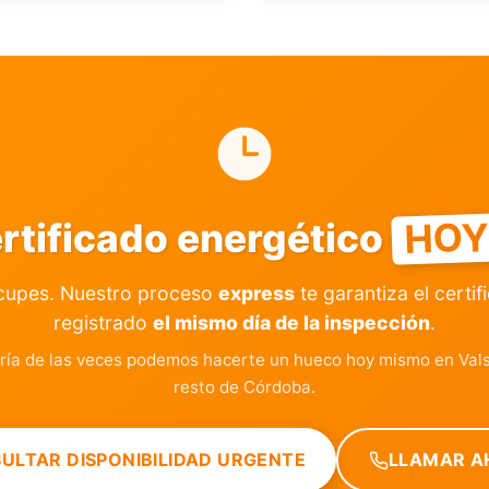
HO
ertificado energético
cupes. Nuestro proceso
express
te garantiza el certif
registrado
el mismo día de la inspección
.
ía de las veces podemos hacerte un hueco hoy mismo en Vals
resto de Córdoba.
ULTAR DISPONIBILIDAD URGENTE
LLAMAR A