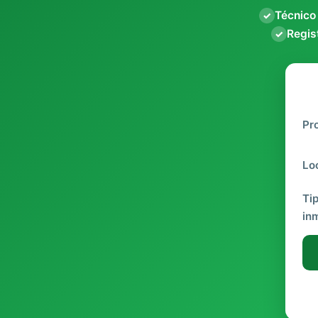
Técnico
✓
Regist
✓
Pr
Lo
Ti
in