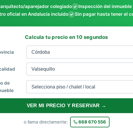
 arquitecto/aparejador colegiado
Inspección del inmueble
✓
ro oficial en Andalucía incluido
Sin pagar hasta tener el c
✓
Calcula tu precio en 10 segundos
ovincia
calidad
po de
mueble
VER MI PRECIO Y RESERVAR →
o llama directamente:
668 670 556