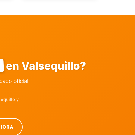
Y
en Valsequillo?
icado oficial
equillo y
HORA