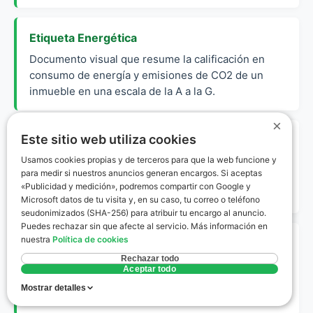
Etiqueta Energética
Documento visual que resume la calificación en
consumo de energía y emisiones de CO2 de un
inmueble en una escala de la A a la G.
×
Este sitio web utiliza cookies
PUEE
Usamos cookies propias y de terceros para que la web funcione y
Portal de la Edificación de la Junta de Andalucía,
para medir si nuestros anuncios generan encargos. Si aceptas
órgano encargado de gestionar el registro oficial de
«Publicidad y medición», podremos compartir con Google y
certificados energéticos.
Microsoft datos de tu visita y, en su caso, tu correo o teléfono
seudonimizados (SHA-256) para atribuir tu encargo al anuncio.
Puedes rechazar sin que afecte al servicio. Más información en
nuestra
Política de cookies
Envolvente Térmica
Rechazar todo
Conjunto de cerramientos (muros, ventanas,
Aceptar todo
techos) que separan el interior de una vivienda del
Mostrar detalles
exterior, clave para la calificación energética.