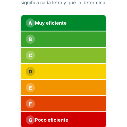
significa cada letra y qué la determina.
A
Muy eficiente
B
C
D
E
F
G
Poco eficiente