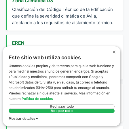
Zona Climática D3
Clasificación del Código Técnico de la Edificación
que define la severidad climática de Ávila,
afectando a los requisitos de aislamiento térmico.
EREN
×
Ente Regional de la Energía de Castilla y León,
Este sitio web utiliza cookies
organismo encargado del registro y control de los
certificados de eficiencia energética en la
Usamos cookies propias y de terceros para que la web funcione y
comunidad.
para medir si nuestros anuncios generan encargos. Si aceptas
«Publicidad y medición», podremos compartir con Google y
Microsoft datos de tu visita y, en su caso, tu correo o teléfono
seudonimizados (SHA-256) para atribuir tu encargo al anuncio.
Envolvente Térmica
Puedes rechazar sin que afecte al servicio. Más información en
nuestra
Política de cookies
Conjunto de cerramientos (muros, ventanas,
tejados) que separan el interior habitable de una
Rechazar todo
Aceptar todo
vivienda del ambiente exterior.
Mostrar detalles