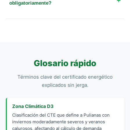
consumo muy alto y el certificado te propondrá
obligatoriamente?
mejoras para ahorrar energía.
Sí. Según el RD 390/2021, la visita presencial e
inspección visual del técnico al inmueble en
Pulianas es obligatoria para validar los datos de
muros, ventanas e instalaciones.
Glosario rápido
Términos clave del certificado energético
explicados sin jerga.
Zona Climática D3
Clasificación del CTE que define a Pulianas con
inviernos moderadamente severos y veranos
calurosos, afectando al cálculo de demanda