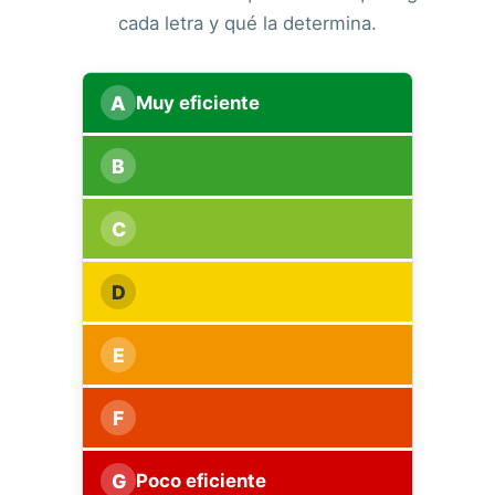
cada letra y qué la determina.
A
Muy eficiente
B
C
D
E
F
G
Poco eficiente