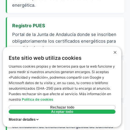
energética.
Registro PUES
Portal de la Junta de Andalucía donde se inscriben
obligatoriamente los certificados energéticos para
su validez legal.
×
Este sitio web utiliza cookies
Usamos cookies propias y de terceros para que la web funcione y
Envolvente Térmica
para medir si nuestros anuncios generan encargos. Si aceptas
Conjunto de cerramientos (muros, techos, suelos) y
«Publicidad y medición», podremos compartir con Google y
Microsoft datos de tu visita y, en su caso, tu correo o teléfono
huecos (ventanas, puertas) que separan el interior
seudonimizados (SHA-256) para atribuir tu encargo al anuncio.
de la vivienda del exterior en Pulianas.
Puedes rechazar sin que afecte al servicio. Más información en
nuestra
Política de cookies
Rechazar todo
CE3X
Aceptar todo
Software oficial reconocido por el Ministerio para la
Mostrar detalles
certificación de eficiencia energética de edificios