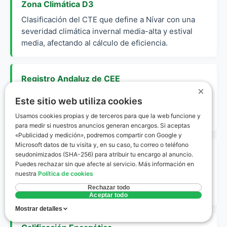
Zona Climática D3
Clasificación del CTE que define a Nívar con una
severidad climática invernal media-alta y estival
media, afectando al cálculo de eficiencia.
Registro Andaluz de CEE
×
Sistema oficial de la Junta de Andalucía donde se
Este sitio web utiliza cookies
deben inscribir todos los certificados para que
Usamos cookies propias y de terceros para que la web funcione y
tengan validez legal.
para medir si nuestros anuncios generan encargos. Si aceptas
«Publicidad y medición», podremos compartir con Google y
Microsoft datos de tu visita y, en su caso, tu correo o teléfono
Envolvente Térmica
seudonimizados (SHA-256) para atribuir tu encargo al anuncio.
Puedes rechazar sin que afecte al servicio. Más información en
Conjunto de cerramientos (paredes, techos, suelos
nuestra
Política de cookies
y ventanas) que separan el interior de la vivienda
Rechazar todo
del exterior.
Aceptar todo
Mostrar detalles