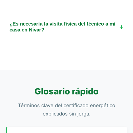
Solo arquitectos, arquitectos técnicos, ingenieros
e ingenieros técnicos que estén colegiados y
tengan competencia en edificación pueden firmar
¿Es necesaria la visita física del técnico a mi
certificados válidos.
casa en Nívar?
Sí, la visita física es obligatoria por ley. El técnico
debe realizar mediciones y comprobar los
sistemas de energía 'in situ' para que el
certificado sea legal.
Glosario rápido
Términos clave del certificado energético
explicados sin jerga.