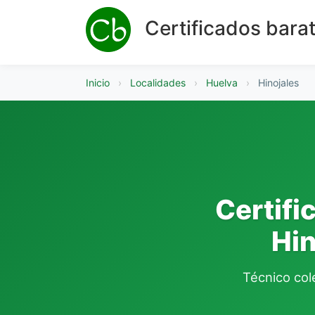
Certificados bara
Inicio
›
Localidades
›
Huelva
›
Hinojales
Certifi
Hin
Técnico cole