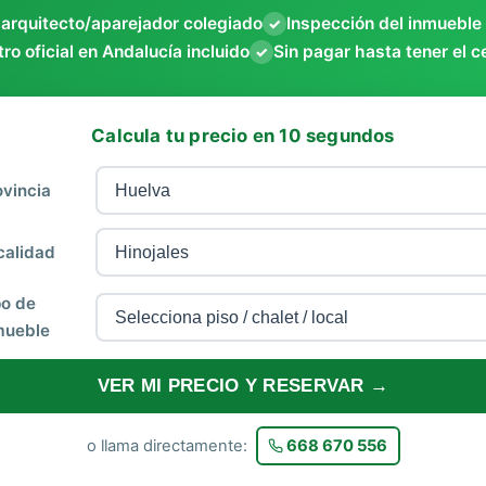
 arquitecto/aparejador colegiado
Inspección del inmueble
✓
ro oficial en Andalucía incluido
Sin pagar hasta tener el c
✓
Calcula tu precio en 10 segundos
ovincia
calidad
po de
mueble
VER MI PRECIO Y RESERVAR →
o llama directamente:
668 670 556