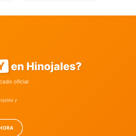
Y
en Hinojales?
icado oficial
ojales y
HORA