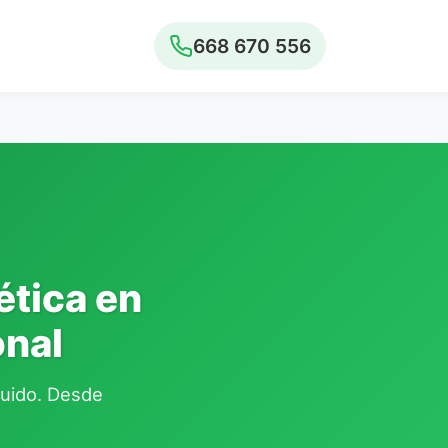
668 670 556
ética en
onal
cluido. Desde