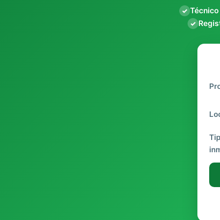
Técnico
✓
Regist
✓
Pr
Lo
Ti
in