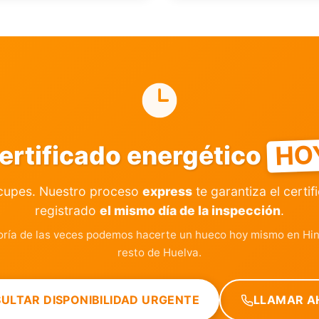
HO
ertificado energético
cupes. Nuestro proceso
express
te garantiza el certif
registrado
el mismo día de la inspección
.
ría de las veces podemos hacerte un hueco hoy mismo en Hin
resto de Huelva.
ULTAR DISPONIBILIDAD URGENTE
LLAMAR A