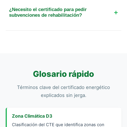
colegiados. En Cumbres de Enmedio contamos
¿Necesito el certificado para pedir
con técnicos locales para minimizar los costes de
subvenciones de rehabilitación?
desplazamiento.
Sí, para acceder a los fondos Next Generation o
cualquier ayuda de eficiencia energética en
Andalucía, es obligatorio presentar un certificado
previo y otro posterior a la reforma.
Glosario rápido
Términos clave del certificado energético
explicados sin jerga.
Zona Climática D3
Clasificación del CTE que identifica zonas con