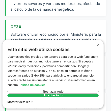
inviernos severos y veranos moderados, afectando
al cálculo de la demanda energética.
CE3X
Software oficial reconocido por el Ministerio para la
certificación de eficiencia energética de edificios
×
existentes.
Este sitio web utiliza cookies
Usamos cookies propias y de terceros para que la web funcione y
para medir si nuestros anuncios generan encargos. Si aceptas
Envolvente Térmica
«Publicidad y medición», podremos compartir con Google y
Conjunto de cerramientos (muros, ventanas,
Microsoft datos de tu visita y, en su caso, tu correo o teléfono
seudonimizados (SHA-256) para atribuir tu encargo al anuncio.
techos) que separan el interior de la vivienda del
Puedes rechazar sin que afecte al servicio. Más información en
ambiente exterior.
nuestra
Política de cookies
Rechazar todo
Aceptar todo
Etiqueta Energética
Mostrar detalles
Documento resumen que muestra la calificación de