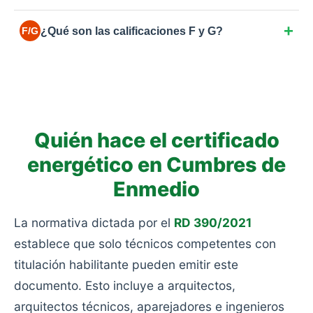
en la caldera.
La más común en España para viviendas anteriores
¿Qué son las calificaciones F y G?
F/G
a 2007. Consumo moderado-alto por ventanas
simples o aislamientos deficientes.
Las más bajas. Eficiencia muy pobre y alto
consumo: viviendas antiguas sin rehabilitar, sin
aislamiento y con calefacciones obsoletas.
Quién hace el certificado
energético en Cumbres de
Enmedio
La normativa dictada por el
RD 390/2021
establece que solo técnicos competentes con
titulación habilitante pueden emitir este
documento. Esto incluye a arquitectos,
arquitectos técnicos, aparejadores e ingenieros