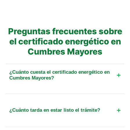
Preguntas frecuentes sobre
el certificado energético en
Cumbres Mayores
¿Cuánto cuesta el certificado energético en
Cumbres Mayores?
El precio final para un piso de hasta 25 m² en esta
localidad parte de 109 €. Incluye el IVA, el
desplazamiento y, cuando exista, la tasa oficial de
¿Cuánto tarda en estar listo el trámite?
registro. Para otra superficie o tipo de inmueble,
calcula el importe exacto antes de reservar.
El plazo total suele ser de 48 a 72 horas