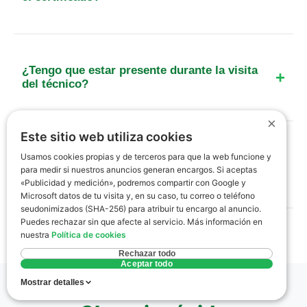
No legalmente. Los portales inmobiliarios exigen
mostrar la letra de la etiqueta energética. No
tenerla puede derivar en multas de hasta 600
¿Tengo que estar presente durante la visita
euros para el propietario.
del técnico?
Es necesario que alguien facilite el acceso al
×
inmueble al técnico para que pueda realizar las
Este sitio web utiliza cookies
mediciones y comprobaciones de las
¿Qué pasa si mi casa en Cumbres Mayores
Usamos cookies propias y de terceros para que la web funcione y
instalaciones de agua caliente y calefacción.
para medir si nuestros anuncios generan encargos. Si aceptas
saca una letra muy baja?
«Publicidad y medición», podremos compartir con Google y
Microsoft datos de tu visita y, en su caso, tu correo o teléfono
No pasa nada negativo para la venta o alquiler;
seudonimizados (SHA-256) para atribuir tu encargo al anuncio.
simplemente informa al interesado sobre el
Puedes rechazar sin que afecte al servicio. Más información en
consumo. El certificado incluirá recomendaciones
nuestra
Política de cookies
de mejora para subir de letra en el futuro.
Rechazar todo
Aceptar todo
Mostrar detalles