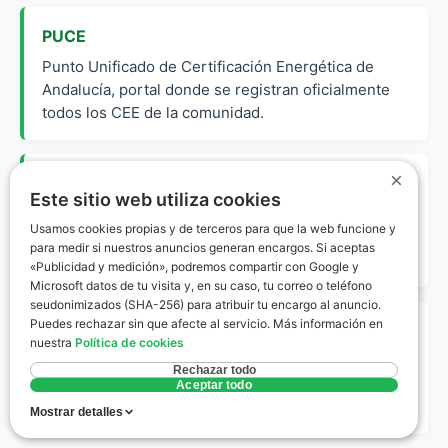
PUCE
Punto Unificado de Certificación Energética de
Andalucía, portal donde se registran oficialmente
todos los CEE de la comunidad.
×
Envolvente Térmica
Este sitio web utiliza cookies
Conjunto de cerramientos (muros, ventanas,
Usamos cookies propias y de terceros para que la web funcione y
cubiertas) que separan el interior de la vivienda del
para medir si nuestros anuncios generan encargos. Si aceptas
ambiente exterior.
«Publicidad y medición», podremos compartir con Google y
Microsoft datos de tu visita y, en su caso, tu correo o teléfono
seudonimizados (SHA-256) para atribuir tu encargo al anuncio.
Puedes rechazar sin que afecte al servicio. Más información en
Calificación Energética
nuestra
Política de cookies
Escala de letras de la A a la G que indica el nivel de
Rechazar todo
emisiones de CO2 y consumo de energía primaria
Aceptar todo
no renovable de un edificio.
Mostrar detalles