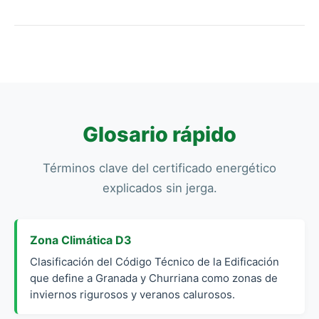
No, la inspección presencial es obligatoria por ley.
Cualquier certificado emitido sin visita física es
nulo y puede conllevar sanciones tanto para el
técnico como para el propietario.
Glosario rápido
Términos clave del certificado energético
explicados sin jerga.
Zona Climática D3
Clasificación del Código Técnico de la Edificación
que define a Granada y Churriana como zonas de
inviernos rigurosos y veranos calurosos.