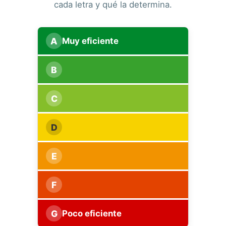
cada letra y qué la determina.
A
Muy eficiente
B
C
D
E
F
G
Poco eficiente