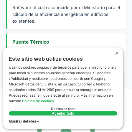
Software oficial reconocido por el Ministerio para el
cálculo de la eficiencia energética en edificios
existentes.
Puente Térmico
Zona de la envolvente de un edificio donde se
×
transmite más fácilmente el calor, como los marcos
Este sitio web utiliza cookies
de ventanas antiguas.
Usamos cookies propias y de terceros para que la web funcione y
para medir si nuestros anuncios generan encargos. Si aceptas
«Publicidad y medición», podremos compartir con Google y
Microsoft datos de tu visita y, en su caso, tu correo o teléfono
seudonimizados (SHA-256) para atribuir tu encargo al anuncio.
Puedes rechazar sin que afecte al servicio. Más información en
nuestra
Política de cookies
Rechazar todo
Aceptar todo
Mostrar detalles