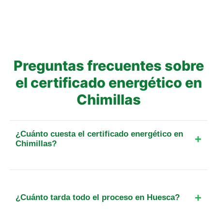
Preguntas frecuentes sobre
el certificado energético en
Chimillas
¿Cuánto cuesta el certificado energético en
Chimillas?
El precio final para un piso de hasta 25 m² en esta
localidad parte de 129 €. Incluye el IVA, el
desplazamiento y, cuando exista, la tasa oficial de
¿Cuánto tarda todo el proceso en Huesca?
registro. Para otra superficie o tipo de inmueble,
calcula el importe exacto antes de reservar.