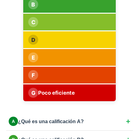
B
C
D
E
F
G
Poco eficiente
¿Qué es una calificación A?
A
Máxima eficiencia. Viviendas con consumo casi