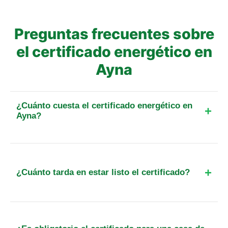
Preguntas frecuentes sobre
el certificado energético en
Ayna
¿Cuánto cuesta el certificado energético en
Ayna?
El precio final para un piso de hasta 25 m² en esta
localidad parte de 99 €. Incluye el IVA, el
desplazamiento y, cuando exista, la tasa oficial de
¿Cuánto tarda en estar listo el certificado?
registro. Para otra superficie o tipo de inmueble,
calcula el importe exacto antes de reservar.
Normalmente, el proceso completo tarda entre 3
y 5 días hábiles. Realizamos la visita en 24-48h y
el registro autonómico suele procesarse en pocos