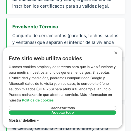
inscriben los certificados para su validez legal.
Envolvente Térmica
Conjunto de cerramientos (paredes, techos, suelos
y ventanas) que separan el interior de la vivienda
del ambiente exterior.
×
Este sitio web utiliza cookies
Usamos cookies propias y de terceros para que la web funcione y
Referencia Catastral
para medir si nuestros anuncios generan encargos. Si aceptas
«Publicidad y medición», podremos compartir con Google y
Identificador oficial y obligatorio de 20 caracteres
Microsoft datos de tu visita y, en su caso, tu correo o teléfono
que permite situar el inmueble inequívocamente en
seudonimizados (SHA-256) para atribuir tu encargo al anuncio.
el mapa del Catastro.
Puedes rechazar sin que afecte al servicio. Más información en
nuestra
Política de cookies
Rechazar todo
Calificación Energética
Aceptar todo
Mostrar detalles
Escala de letras de la A a la G que indica el nivel de
eficiencia, siendo la A la más eficiente y la G la