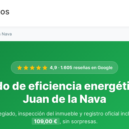
tos
a Nava
4,9
·
1.605
reseñas en Google
do de eficiencia energét
Juan de la Nava
giado, inspección del inmueble y registro oficial in
109,00 €
, sin sorpresas.