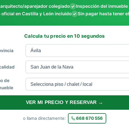
 arquitecto/aparejador colegiado
Inspección del inmueble
✓
 oficial en Castilla y León incluido
Sin pagar hasta tener el
✓
Calcula tu precio en 10 segundos
ovincia
calidad
po de
mueble
VER MI PRECIO Y RESERVAR →
o llama directamente:
668 670 556