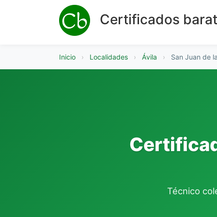
Certificados bara
Inicio
›
Localidades
›
Ávila
›
San Juan de l
Certifica
Técnico cole