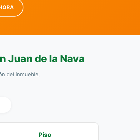
HORA
n Juan de la Nava
ión del inmueble,
l
Piso