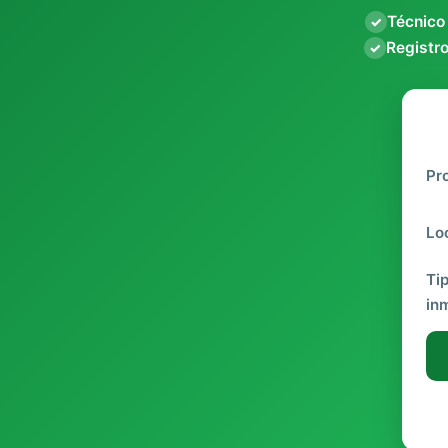
Técnico
✓
Registro
✓
Pr
Lo
Ti
in