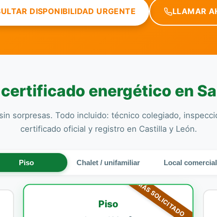
ULTAR DISPONIBILIDAD URGENTE
LLAMAR A
 certificado energético en Sa
sin sorpresas. Todo incluido: técnico colegiado, inspecc
certificado oficial y registro en Castilla y León.
Piso
Chalet / unifamiliar
Local comercia
MÁS SOLICITADO
Piso