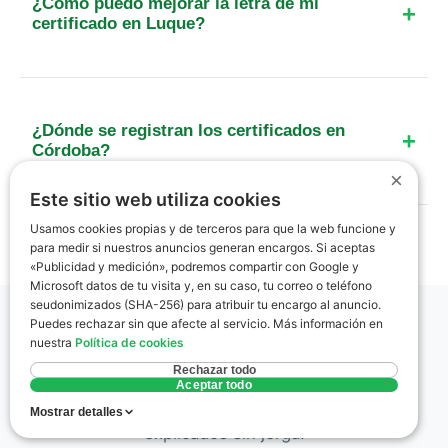
¿Cómo puedo mejorar la letra de mi
certificados realizados 'online' sin visita son nulos
certificado en Luque?
y sancionables.
Las mejoras más efectivas en la zona climática D3
de Luque incluyen el cambio de ventanas por unas
con rotura de puente térmico y la instalación de
¿Dónde se registran los certificados en
calderas de condensación o estufas de pellets.
Córdoba?
×
Se registran de forma telemática en el Registro de
Este sitio web utiliza cookies
Certificados Energéticos de Andalucía,
Usamos cookies propias y de terceros para que la web funcione y
gestionado por la Consejería de Industria, Energía
para medir si nuestros anuncios generan encargos. Si aceptas
«Publicidad y medición», podremos compartir con Google y
y Minas de la Junta de Andalucía.
Microsoft datos de tu visita y, en su caso, tu correo o teléfono
seudonimizados (SHA-256) para atribuir tu encargo al anuncio.
Puedes rechazar sin que afecte al servicio. Más información en
nuestra
Política de cookies
Glosario rápido
Rechazar todo
Aceptar todo
Términos clave del certificado energético
Mostrar detalles
explicados sin jerga.