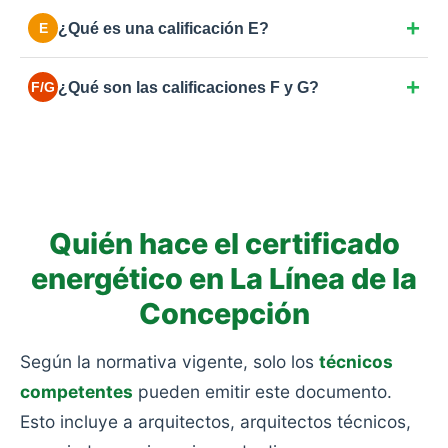
Eficiencia estándar. Cumple normativa básica de
¿Qué es una calificación E?
E
hace unos años. Margen de mejora en aislamiento o
en la caldera.
La más común en España para viviendas anteriores
¿Qué son las calificaciones F y G?
F/G
a 2007. Consumo moderado-alto por ventanas
simples o aislamientos deficientes.
Las más bajas. Eficiencia muy pobre y alto
consumo: viviendas antiguas sin rehabilitar, sin
aislamiento y con calefacciones obsoletas.
Quién hace el certificado
energético en La Línea de la
Concepción
Según la normativa vigente, solo los
técnicos
competentes
pueden emitir este documento.
Esto incluye a arquitectos, arquitectos técnicos,