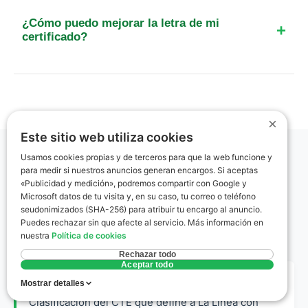
certificados de eficiencia energética en edificios
¿Cómo puedo mejorar la letra de mi
de viviendas, a diferencia de otras regiones como
certificado?
Madrid o Valencia.
Las mejoras más efectivas en la zona climática A4
de La Línea incluyen el cambio de ventanas por
unas con doble cristal y marco de PVC, y la
instalación de sistemas de climatización de alta
×
Este sitio web utiliza cookies
eficiencia como la aerotermia.
Usamos cookies propias y de terceros para que la web funcione y
para medir si nuestros anuncios generan encargos. Si aceptas
Glosario rápido
«Publicidad y medición», podremos compartir con Google y
Microsoft datos de tu visita y, en su caso, tu correo o teléfono
seudonimizados (SHA-256) para atribuir tu encargo al anuncio.
Términos clave del certificado energético
Puedes rechazar sin que afecte al servicio. Más información en
explicados sin jerga.
nuestra
Política de cookies
Rechazar todo
Aceptar todo
Zona Climática A4
Mostrar detalles
Clasificación del CTE que define a La Línea con