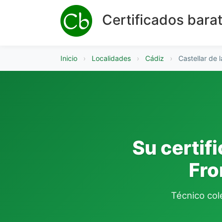
Certificados bara
Inicio
›
Localidades
›
Cádiz
›
Castellar de 
Su certif
Fro
Técnico cole