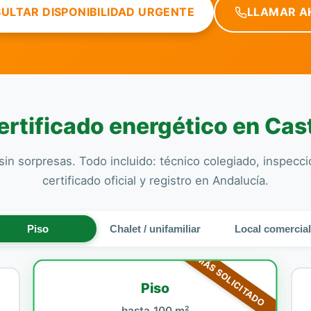
ULTAR DISPONIBILIDAD URGENTE
LLAMAR A
rtificado energético en Cast
sin sorpresas. Todo incluido: técnico colegiado, inspecc
certificado oficial y registro en Andalucía.
Piso
Chalet / unifamiliar
Local comercia
MÁS SOLICITADO
Piso
hasta 100 m²