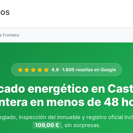
tos
la Frontera
4,9
·
1.605
reseñas en Google
icado energético en Caste
ntera en menos de 48 h
giado, inspección del inmueble y registro oficial in
109,00 €
, sin sorpresas.