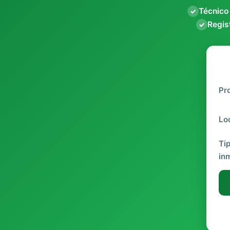
Técnico
✓
Regist
✓
Pr
Lo
Ti
in