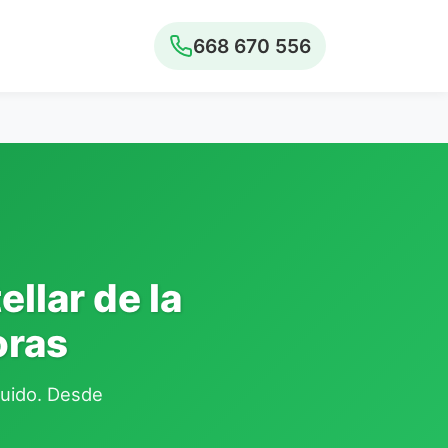
668 670 556
llar de la
oras
cluido. Desde