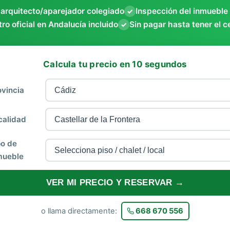
 arquitecto/aparejador colegiado
Inspección del inmueble
✓
ro oficial en Andalucía incluido
Sin pagar hasta tener el c
✓
Calcula tu precio en 10 segundos
ovincia
calidad
po de
mueble
VER MI PRECIO Y RESERVAR →
o llama directamente:
668 670 556