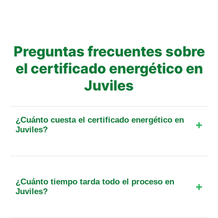
Preguntas frecuentes sobre
el certificado energético en
Juviles
¿Cuánto cuesta el certificado energético en
Juviles?
El precio final para un piso de hasta 25 m² en esta
localidad parte de 89 €. Incluye el IVA, el
desplazamiento y, cuando exista, la tasa oficial de
¿Cuánto tiempo tarda todo el proceso en
registro. Para otra superficie o tipo de inmueble,
Juviles?
calcula el importe exacto antes de reservar.
Generalmente, tendrás tu certificado listo en un