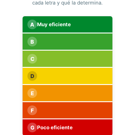
cada letra y qué la determina.
A
Muy eficiente
B
C
D
E
F
G
Poco eficiente