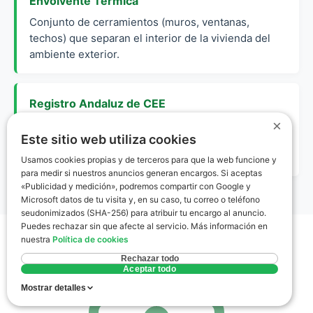
Envolvente Térmica
Conjunto de cerramientos (muros, ventanas,
techos) que separan el interior de la vivienda del
ambiente exterior.
Registro Andaluz de CEE
×
Órgano autonómico donde se deben inscribir
Este sitio web utiliza cookies
obligatoriamente los certificados para obtener la
etiqueta oficial en Andalucía.
Usamos cookies propias y de terceros para que la web funcione y
para medir si nuestros anuncios generan encargos. Si aceptas
«Publicidad y medición», podremos compartir con Google y
Microsoft datos de tu visita y, en su caso, tu correo o teléfono
seudonimizados (SHA-256) para atribuir tu encargo al anuncio.
Puedes rechazar sin que afecte al servicio. Más información en
nuestra
Política de cookies
Rechazar todo
Aceptar todo
Mostrar detalles