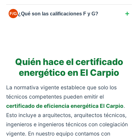
en la caldera.
La más común en España para viviendas anteriores
¿Qué son las calificaciones F y G?
F/G
a 2007. Consumo moderado-alto por ventanas
simples o aislamientos deficientes.
Las más bajas. Eficiencia muy pobre y alto
consumo: viviendas antiguas sin rehabilitar, sin
aislamiento y con calefacciones obsoletas.
Quién hace el certificado
energético en El Carpio
La normativa vigente establece que solo los
técnicos competentes pueden emitir el
certificado de eficiencia energética El Carpio
.
Esto incluye a arquitectos, arquitectos técnicos,
ingenieros e ingenieros técnicos con colegiación
vigente. En nuestro equipo contamos con