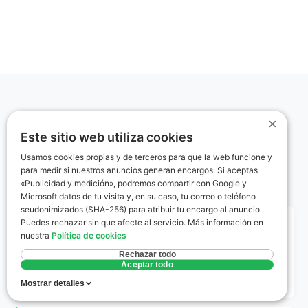
No, la normativa exige que el técnico realice una
inspección física presencial al inmueble para
verificar los datos. Las certificaciones sin visita
son ilegales y pueden ser anuladas por la Junta de
Andalucía.
Glosario rápido
×
Este sitio web utiliza cookies
Términos clave del certificado energético
Usamos cookies propias y de terceros para que la web funcione y
para medir si nuestros anuncios generan encargos. Si aceptas
explicados sin jerga.
«Publicidad y medición», podremos compartir con Google y
Microsoft datos de tu visita y, en su caso, tu correo o teléfono
seudonimizados (SHA-256) para atribuir tu encargo al anuncio.
Puedes rechazar sin que afecte al servicio. Más información en
Zona Climática D3
nuestra
Política de cookies
Clasificación del Código Técnico de la Edificación
Rechazar todo
que define a El Carpio como una zona de severidad
Aceptar todo
climática media en invierno y alta en verano.
Mostrar detalles