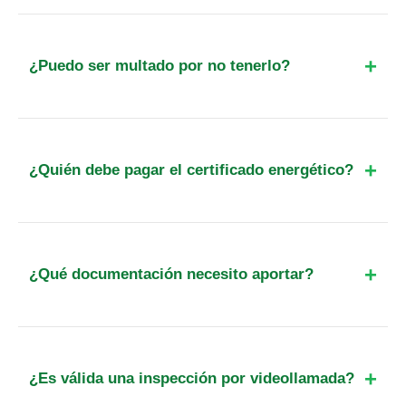
Tiene una validez máxima de 10 años. No
construcciones provisionales.
obstante, si la calificación energética obtenida es
una 'G', la validez se reduce a 5 años según la
¿Puedo ser multado por no tenerlo?
normativa actual del RD 390/2021.
Sí, las multas por carecer del certificado
energético en anuncios o contratos oscilan entre
los 300€ y los 6.000€. Además, los notarios
¿Quién debe pagar el certificado energético?
exigirán el documento original para elevar a
pública cualquier compraventa.
El pago corresponde siempre al propietario del
inmueble (vendedor o arrendador), ya que es el
responsable legal de garantizar que la propiedad
¿Qué documentación necesito aportar?
cumple con la normativa de eficiencia energética
antes de su comercialización.
Principalmente los datos del propietario (DNI), la
referencia catastral del inmueble y permitir el
acceso al técnico para la inspección visual de las
¿Es válida una inspección por videollamada?
instalaciones y cerramientos.