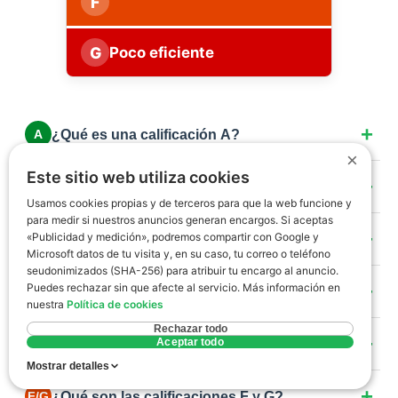
F
G
Poco eficiente
¿Qué es una calificación A?
A
×
Máxima eficiencia. Viviendas con consumo casi
Este sitio web utiliza cookies
¿Qué es una calificación B?
B
nulo: aislamiento excepcional, ventanas de triple
Usamos cookies propias y de terceros para que la web funcione y
vidrio y sistemas de energía renovable como
para medir si nuestros anuncios generan encargos. Si aceptas
Eficiencia muy alta. Obra nueva con estándares
aerotermia o placas solares.
«Publicidad y medición», podremos compartir con Google y
¿Qué es una calificación C?
C
exigentes, buenos aislamientos y climatización de
Microsoft datos de tu visita y, en su caso, tu correo o teléfono
bajo consumo (caldera de condensación, bomba de
seudonimizados (SHA-256) para atribuir tu encargo al anuncio.
Buena eficiencia. Viviendas nuevas o
calor).
Puedes rechazar sin que afecte al servicio. Más información en
¿Qué es una calificación D?
D
rehabilitaciones energéticas completas con buen
nuestra
Política de cookies
aislamiento y doble acristalamiento de calidad.
Eficiencia estándar. Cumple normativa básica de
Rechazar todo
¿Qué es una calificación E?
Aceptar todo
E
hace unos años. Margen de mejora en aislamiento o
Mostrar detalles
en la caldera.
La más común en España para viviendas anteriores
¿Qué son las calificaciones F y G?
F/G