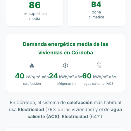
86
B4
zona
m² superficie
climática
media
Demanda energética media de las
viviendas en Córdoba
🔥
❄️
🚿
40
24
60
kWh/m²·año
kWh/m²·año
kWh/m²·año
calefacción
refrigeración
agua caliente (ACS)
En Córdoba, el sistema de
calefacción
más habitual
usa
Electricidad
(79% de las viviendas) y el de
agua
caliente (ACS)
,
Electricidad
(64%).