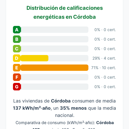
Distribución de calificaciones
energéticas en Córdoba
A
0% · 0 cert.
B
0% · 0 cert.
C
0% · 0 cert.
D
29% · 4 cert.
E
71% · 10 cert.
F
0% · 0 cert.
G
0% · 0 cert.
Las viviendas de
Córdoba
consumen de media
137 kWh/m²·año
, un
35% menos
que la media
nacional.
Comparativa de consumo (kWh/m²·año):
Córdoba