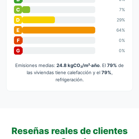
C
7%
D
29%
E
64%
F
0%
G
0%
Emisiones medias:
24.8 kgCO₂/m²·año
. El
79%
de
las viviendas tiene calefacción y el
79%
,
refrigeración.
Reseñas reales de clientes