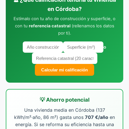
en Córdoba?
Estímalo con tu año de construcción y superficie, o
con tu
referencia catastral
(rellenamos los datos
por ti).
o
Calcular mi calificación
💡 Ahorro potencial
Una vivienda media en Córdoba (137
kWh/m²·año, 86 m²) gasta unos
707 €/año
en
energía. Si se reforma su eficiencia hasta una