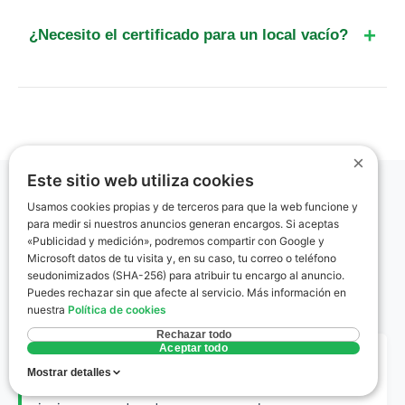
ventanas o la mejora del aislamiento, que pueden
¿Necesito el certificado para un local vacío?
subir la letra de tu vivienda y aumentar su valor
de mercado.
Sí, los locales comerciales también están
obligados a disponer de CEE tanto para su venta
como para su alquiler, independientemente de si
tienen actividad en ese momento.
×
Este sitio web utiliza cookies
Usamos cookies propias y de terceros para que la web funcione y
Glosario rápido
para medir si nuestros anuncios generan encargos. Si aceptas
«Publicidad y medición», podremos compartir con Google y
Microsoft datos de tu visita y, en su caso, tu correo o teléfono
Términos clave del certificado energético
seudonimizados (SHA-256) para atribuir tu encargo al anuncio.
explicados sin jerga.
Puedes rechazar sin que afecte al servicio. Más información en
nuestra
Política de cookies
Rechazar todo
Aceptar todo
Zona Climática D3
Mostrar detalles
Clasificación del CTE que define a Montemayor con