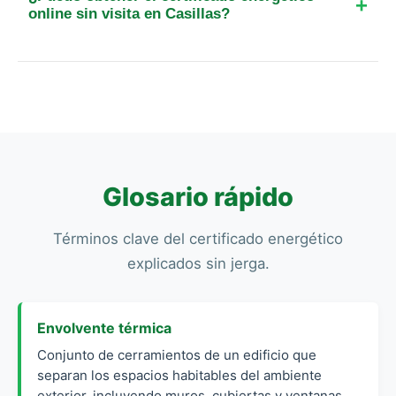
mostrar los datos catastrales si fuera necesario.
online sin visita en Casillas?
No, es ilegal. El técnico debe personarse
obligatoriamente en el inmueble para realizar la
toma de datos. Los certificados emitidos sin visita
técnica no tienen validez legal y pueden ser
sancionados por la administración autonómica.
Glosario rápido
Términos clave del certificado energético
explicados sin jerga.
Envolvente térmica
Conjunto de cerramientos de un edificio que
separan los espacios habitables del ambiente
exterior, incluyendo muros, cubiertas y ventanas.