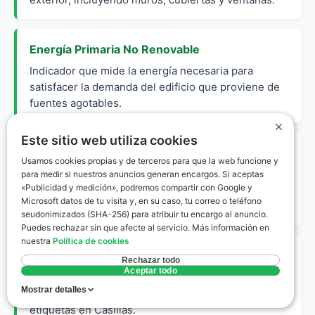
Energía Primaria No Renovable
Indicador que mide la energía necesaria para
satisfacer la demanda del edificio que proviene de
fuentes agotables.
×
Este sitio web utiliza cookies
Zona Climática D3
Usamos cookies propias y de terceros para que la web funcione y
Clasificación del CTE que define a Casillas con una
para medir si nuestros anuncios generan encargos. Si aceptas
«Publicidad y medición», podremos compartir con Google y
severidad climática de invierno nivel D y verano
Microsoft datos de tu visita y, en su caso, tu correo o teléfono
nivel 3.
seudonimizados (SHA-256) para atribuir tu encargo al anuncio.
Puedes rechazar sin que afecte al servicio. Más información en
nuestra
Política de cookies
CEREN
Rechazar todo
Aceptar todo
Registro de Certificados de Eficiencia Energética
Mostrar detalles
de Castilla y León, órgano donde se oficializan las
etiquetas en Casillas.