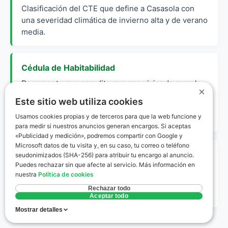
Clasificación del CTE que define a Casasola con
una severidad climática de invierno alta y de verano
media.
Cédula de Habitabilidad
Documento que acredita que una vivienda cumple
×
las condiciones mínimas para ser habitada, no
Este sitio web utiliza cookies
exigido en Castilla y León para viviendas usadas
Usamos cookies propias y de terceros para que la web funcione y
pero sí en otras CCAA.
para medir si nuestros anuncios generan encargos. Si aceptas
«Publicidad y medición», podremos compartir con Google y
Microsoft datos de tu visita y, en su caso, tu correo o teléfono
Eficiencia Energética
seudonimizados (SHA-256) para atribuir tu encargo al anuncio.
Puedes rechazar sin que afecte al servicio. Más información en
Relación entre la energía consumida y los servicios
nuestra
Política de cookies
obtenidos, expresada en el certificado mediante
Rechazar todo
una escala de letras de la A a la G.
Aceptar todo
Mostrar detalles