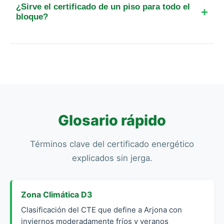
colegiado. Lo que sí es gratuito en Arjona es la
¿Sirve el certificado de un piso para todo el
tasa de registro residencial de la Junta de
bloque?
Andalucía.
No, cada vivienda debe tener su propio
certificado individual, a menos que la comunidad
de propietarios haya decidido realizar un
certificado energético de todo el edificio en su
conjunto.
Glosario rápido
Términos clave del certificado energético
explicados sin jerga.
Zona Climática D3
Clasificación del CTE que define a Arjona con
inviernos moderadamente fríos y veranos