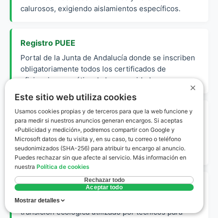
calurosos, exigiendo aislamientos específicos.
Registro PUEE
Portal de la Junta de Andalucía donde se inscriben
obligatoriamente todos los certificados de
eficiencia energética de la comunidad.
×
Este sitio web utiliza cookies
Usamos cookies propias y de terceros para que la web funcione y
Calificación Energética
para medir si nuestros anuncios generan encargos. Si aceptas
Escala de letras de la A a la G que indica el nivel de
«Publicidad y medición», podremos compartir con Google y
Microsoft datos de tu visita y, en su caso, tu correo o teléfono
eficiencia, siendo la A la mejor y la G la más
seudonimizados (SHA-256) para atribuir tu encargo al anuncio.
deficiente.
Puedes rechazar sin que afecte al servicio. Más información en
nuestra
Política de cookies
Rechazar todo
CE3X
Aceptar todo
Software oficial reconocido por el Ministerio para la
Mostrar detalles
transición ecológica utilizado por técnicos para