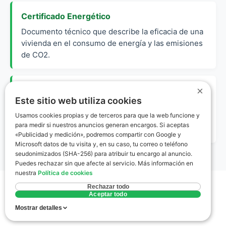
Certificado Energético
Documento técnico que describe la eficacia de una
vivienda en el consumo de energía y las emisiones
de CO2.
×
Técnico Competente
Este sitio web utiliza cookies
Profesional (Arquitecto o Ingeniero) legalmente
Usamos cookies propias y de terceros para que la web funcione y
habilitado para realizar inspecciones y emitir
para medir si nuestros anuncios generan encargos. Si aceptas
certificaciones de eficiencia energética.
«Publicidad y medición», podremos compartir con Google y
Microsoft datos de tu visita y, en su caso, tu correo o teléfono
seudonimizados (SHA-256) para atribuir tu encargo al anuncio.
Puedes rechazar sin que afecte al servicio. Más información en
nuestra
Política de cookies
Rechazar todo
Aceptar todo
Mostrar detalles