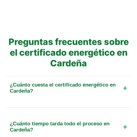
Preguntas frecuentes sobre
el certificado energético en
Cardeña
¿Cuánto cuesta el certificado energético en
Cardeña?
El precio final para un piso de hasta 25 m² en esta
localidad parte de 109 €. Incluye el IVA, el
desplazamiento y, cuando exista, la tasa oficial de
¿Cuánto tiempo tarda todo el proceso en
registro. Para otra superficie o tipo de inmueble,
Cardeña?
calcula el importe exacto antes de reservar.