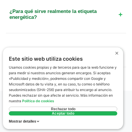
certificado emitido sin visita técnica es nulo y
¿Para qué sirve realmente la etiqueta
puede acarrear sanciones tanto para el técnico
energética?
como para el propietario por fraude.
Sirve para informar al futuro inquilino o
comprador sobre el gasto energético que
supondrá vivir en esa casa. Además, incluye
¿Qué documentos necesito para el trámite?
recomendaciones técnicas personalizadas para
×
Este sitio web utiliza cookies
reducir las facturas de luz y calefacción.
Solo necesitas el DNI del propietario y, si es
Usamos cookies propias y de terceros para que la web funcione y
posible, la referencia catastral del inmueble (que
para medir si nuestros anuncios generan encargos. Si aceptas
puedes encontrar en el recibo del IBI o en la
«Publicidad y medición», podremos compartir con Google y
Microsoft datos de tu visita y, en su caso, tu correo o teléfono
escritura). El técnico se encarga del resto de la
seudonimizados (SHA-256) para atribuir tu encargo al anuncio.
documentación técnica.
Puedes rechazar sin que afecte al servicio. Más información en
nuestra
Política de cookies
Glosario rápido
Rechazar todo
Aceptar todo
Mostrar detalles
Términos clave del certificado energético