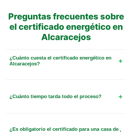
Preguntas frecuentes sobre
el certificado energético en
Alcaracejos
¿Cuánto cuesta el certificado energético en
Alcaracejos?
El precio final para un piso de hasta 25 m² en esta
localidad parte de 109 €. Incluye el IVA, el
desplazamiento y, cuando exista, la tasa oficial de
¿Cuánto tiempo tarda todo el proceso?
registro. Para otra superficie o tipo de inmueble,
calcula el importe exacto antes de reservar.
Habitualmente tendrás tu certificado en mano en
un plazo de 48 a 72 horas tras la visita técnica. La
visita suele programarse en el día y hora que
¿Es obligatorio el certificado para una casa de