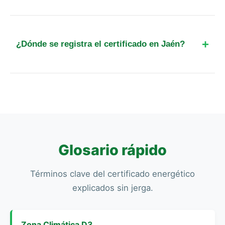
para verificar cerramientos e instalaciones.
Sí, cada certificado incluye un anexo con
recomendaciones de mejora personalizadas. En
Vilches, actuaciones como el aislamiento de
¿Dónde se registra el certificado en Jaén?
techos y la instalación de calderas de biomasa o
aerotermia son muy efectivas debido al clima de
El registro se realiza de forma centralizada para
la zona.
toda la comunidad en el Registro de Certificados
de Eficiencia Energética de Andalucía, gestionado
telemáticamente por la Junta de Andalucía.
Glosario rápido
Términos clave del certificado energético
explicados sin jerga.
Zona Climática D3