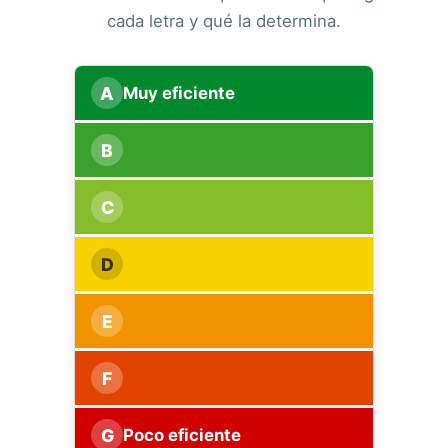
cada letra y qué la determina.
A
Muy eficiente
B
C
D
E
F
G
Poco eficiente