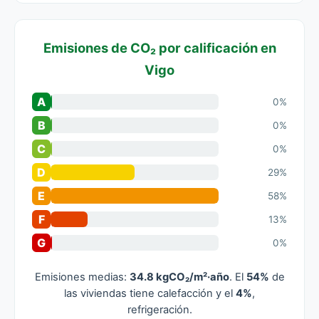
Emisiones de CO₂ por calificación en
Vigo
A
0%
B
0%
C
0%
D
29%
E
58%
F
13%
G
0%
Emisiones medias:
34.8 kgCO₂/m²·año
. El
54%
de
las viviendas tiene calefacción y el
4%
,
refrigeración.