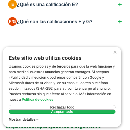
¿Qué es una calificación E?
E
hace unos años. Margen de mejora en aislamiento o
en la caldera.
La más común en España para viviendas anteriores
¿Qué son las calificaciones F y G?
F/G
a 2007. Consumo moderado-alto por ventanas
simples o aislamientos deficientes.
Las más bajas. Eficiencia muy pobre y alto
consumo: viviendas antiguas sin rehabilitar, sin
aislamiento y con calefacciones obsoletas.
×
Este sitio web utiliza cookies
Quién hace el certificado
Usamos cookies propias y de terceros para que la web funcione y
para medir si nuestros anuncios generan encargos. Si aceptas
energético en Vigo
«Publicidad y medición», podremos compartir con Google y
Microsoft datos de tu visita y, en su caso, tu correo o teléfono
seudonimizados (SHA-256) para atribuir tu encargo al anuncio.
Según establece el
RD 390/2021
, solo los
Puedes rechazar sin que afecte al servicio. Más información en
técnicos competentes que posean la titulación
nuestra
Política de cookies
académica habilitante pueden firmar este
Rechazar todo
Aceptar todo
documento. En Vigo, trabajamos con una red de
Mostrar detalles
arquitectos, aparejadores e ingenieros