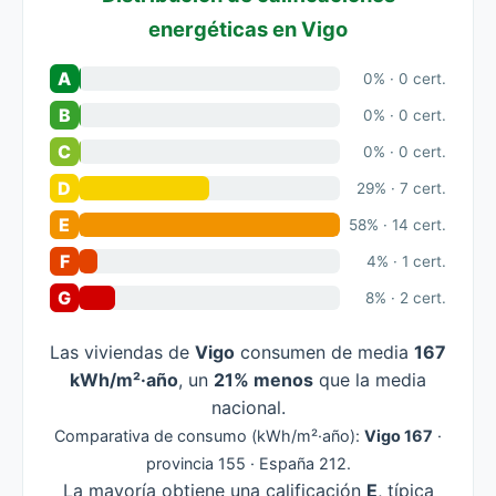
energéticas en Vigo
A
0% · 0 cert.
B
0% · 0 cert.
C
0% · 0 cert.
D
29% · 7 cert.
E
58% · 14 cert.
F
4% · 1 cert.
G
8% · 2 cert.
Las viviendas de
Vigo
consumen de media
167
kWh/m²·año
, un
21% menos
que la media
nacional.
Comparativa de consumo (kWh/m²·año):
Vigo 167
·
provincia 155 · España 212.
La mayoría obtiene una calificación
E
, típica