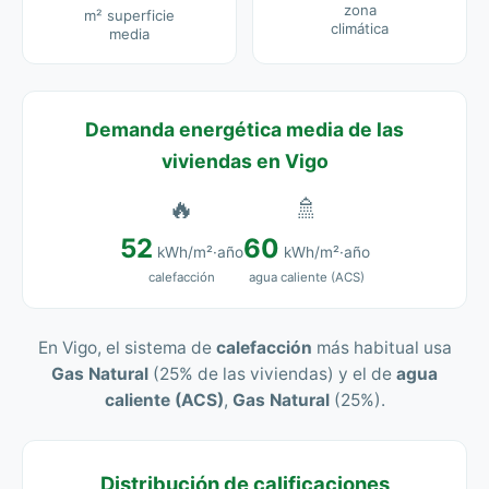
zona
m² superficie
climática
media
Demanda energética media de las
viviendas en Vigo
🔥
🚿
52
60
kWh/m²·año
kWh/m²·año
calefacción
agua caliente (ACS)
En Vigo, el sistema de
calefacción
más habitual usa
Gas Natural
(25% de las viviendas) y el de
agua
caliente (ACS)
,
Gas Natural
(25%).
Distribución de calificaciones