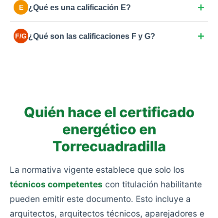
¿Qué es una calificación E?
E
hace unos años. Margen de mejora en aislamiento o
en la caldera.
La más común en España para viviendas anteriores
¿Qué son las calificaciones F y G?
F/G
a 2007. Consumo moderado-alto por ventanas
simples o aislamientos deficientes.
Las más bajas. Eficiencia muy pobre y alto
consumo: viviendas antiguas sin rehabilitar, sin
aislamiento y con calefacciones obsoletas.
Quién hace el certificado
energético en
Torrecuadradilla
La normativa vigente establece que solo los
técnicos competentes
con titulación habilitante
pueden emitir este documento. Esto incluye a
arquitectos, arquitectos técnicos, aparejadores e