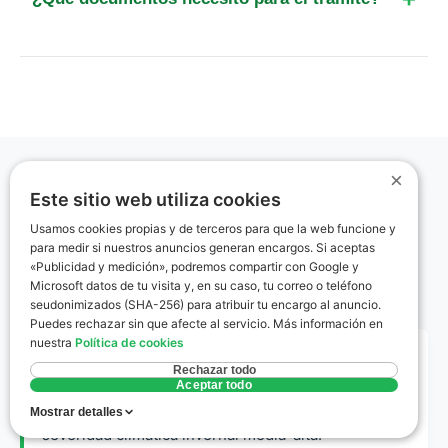
en un plazo de entre 24 horas y 3 días hábiles.
Solo necesitas los datos del propietario (DNI), la
referencia catastral del inmueble (que puedes
encontrar en el recibo del IBI) y permitir el acceso
al técnico para la toma de datos de la vivienda.
×
Este sitio web utiliza cookies
Glosario rápido
Usamos cookies propias y de terceros para que la web funcione y
para medir si nuestros anuncios generan encargos. Si aceptas
Términos clave del certificado energético
«Publicidad y medición», podremos compartir con Google y
explicados sin jerga.
Microsoft datos de tu visita y, en su caso, tu correo o teléfono
seudonimizados (SHA-256) para atribuir tu encargo al anuncio.
Puedes rechazar sin que afecte al servicio. Más información en
nuestra
Política de cookies
Zona Climática D3
Rechazar todo
Aceptar todo
Clasificación del Código Técnico de la Edificación
que define a Torrecuadradilla como una zona de
Mostrar detalles
severidad climática invernal media-alta.