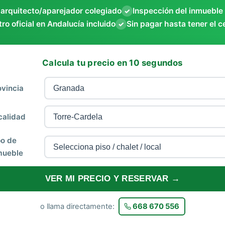
 arquitecto/aparejador colegiado
Inspección del inmueble
✓
ro oficial en Andalucía incluido
Sin pagar hasta tener el c
✓
Calcula tu precio en 10 segundos
ovincia
calidad
po de
mueble
VER MI PRECIO Y RESERVAR →
o llama directamente:
668 670 556