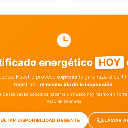
HOY
tificado energético
cupes. Nuestro proceso
express
te garantiza el certif
registrado
el mismo día de la inspección
.
a de las veces podemos hacerte un hueco hoy mismo en Torre
resto de Granada.
ULTAR DISPONIBILIDAD URGENTE
LLAMAR A