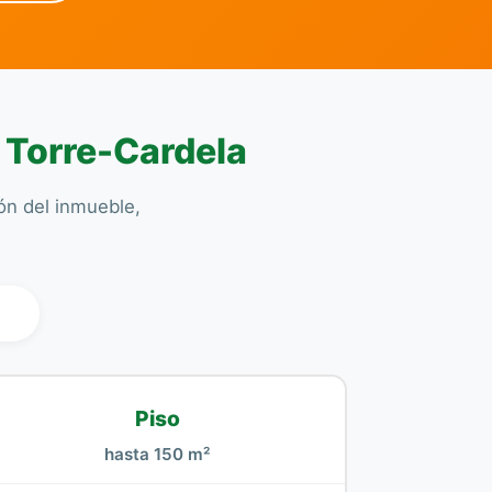
n Torre-Cardela
ión del inmueble,
l
Piso
hasta 150 m²