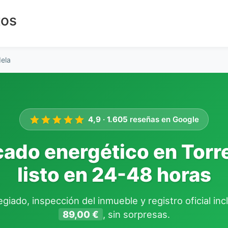
tos
ela
4,9
·
1.605
reseñas en Google
icado energético en Torr
listo en 24-48 horas
giado, inspección del inmueble y registro oficial in
89,00 €
, sin sorpresas.