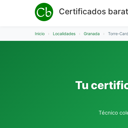
Certificados bara
Inicio
›
Localidades
›
Granada
›
Torre-Card
Tu certif
Técnico cole