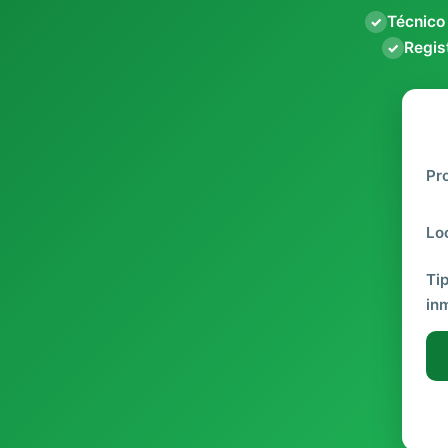
Técnico
✓
Regist
✓
Pr
Lo
Ti
in