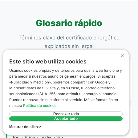
diferencia de otras provincias españolas.
Glosario rápido
Términos clave del certificado energético
explicados sin jerga.
×
Este sitio web utiliza cookies
Zona Climática D3
Usamos cookies propias y de terceros para que la web funcione y
para medir si nuestros anuncios generan encargos. Si aceptas
Clasificación del CTE que define a Redueña con
«Publicidad y medición», podremos compartir con Google y
una severidad climática invernal tipo D y estival tipo
Microsoft datos de tu visita y, en su caso, tu correo o teléfono
3, afectando a los requisitos de aislamiento.
seudonimizados (SHA-256) para atribuir tu encargo al anuncio.
Puedes rechazar sin que afecte al servicio. Más información en
nuestra
Política de cookies
RD 390/2021
Rechazar todo
Aceptar todo
Real Decreto que regula el procedimiento básico
Mostrar detalles
para la certificación de la eficiencia energética de
los edificios en España.