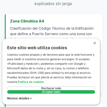
explicados sin jerga.
Zona Climática A4
Clasificación del Código Técnico de la Edificación
que define a Puerto Serrano como una zona con
inviernos muy suaves y veranos de rigurosa
×
severidad climática.
Este sitio web utiliza cookies
Usamos cookies propias y de terceros para que la web funcione y
para medir si nuestros anuncios generan encargos. Si aceptas
CE3X
«Publicidad y medición», podremos compartir con Google y
Microsoft datos de tu visita y, en su caso, tu correo o teléfono
Software oficial reconocido por el Ministerio para la
seudonimizados (SHA-256) para atribuir tu encargo al anuncio.
Transición Ecológica utilizado por los técnicos para
Puedes rechazar sin que afecte al servicio. Más información en
calcular la eficiencia energética de edificios
nuestra
Política de cookies
existentes.
Rechazar todo
Aceptar todo
Mostrar detalles
Envolvente Térmica