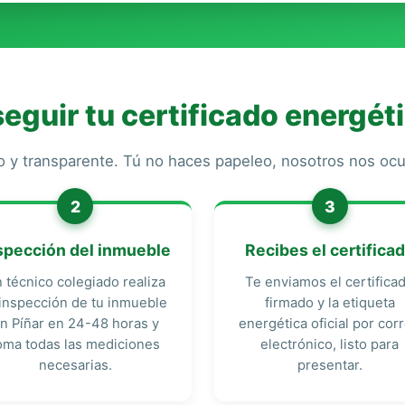
guir tu certificado energéti
o y transparente. Tú no haces papeleo, nosotros nos o
2
3
spección del inmueble
Recibes el certifica
 técnico colegiado realiza
Te enviamos el certifica
 inspección de tu inmueble
firmado y la etiqueta
n Píñar en 24-48 horas y
energética oficial por cor
oma todas las mediciones
electrónico, listo para
necesarias.
presentar.