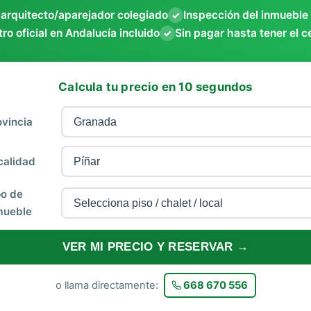
 arquitecto/aparejador colegiado
Inspección del inmueble
✓
ro oficial en Andalucía incluido
Sin pagar hasta tener el c
✓
Calcula tu precio en 10 segundos
ovincia
calidad
po de
mueble
VER MI PRECIO Y RESERVAR →
o llama directamente:
668 670 556