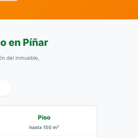
o en Píñar
ión del inmueble,
l
Piso
hasta 150 m²