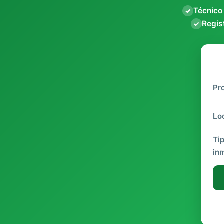
Técnico
✓
Regist
✓
Pr
Lo
Ti
in