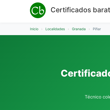
Certificados bara
Inicio
›
Localidades
›
Granada
›
Píñar
Certificad
Técnico cole