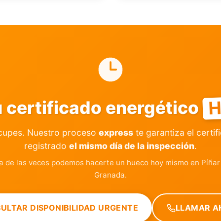
H
 certificado energético
cupes. Nuestro proceso
express
te garantiza el certif
registrado
el mismo día de la inspección
.
a de las veces podemos hacerte un hueco hoy mismo en Píñar 
Granada.
ULTAR DISPONIBILIDAD URGENTE
LLAMAR A