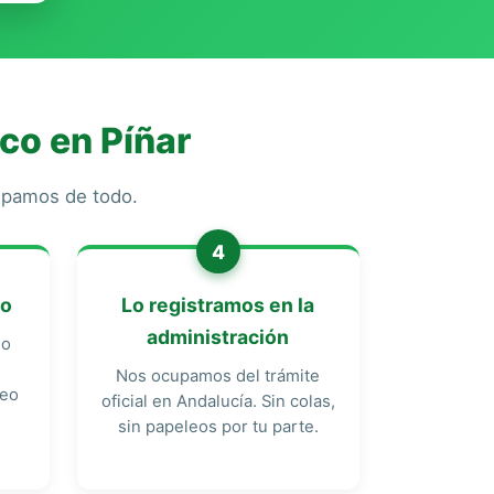
co en Píñar
cupamos de todo.
4
do
Lo registramos en la
administración
do
Nos ocupamos del trámite
reo
oficial en Andalucía. Sin colas,
sin papeleos por tu parte.