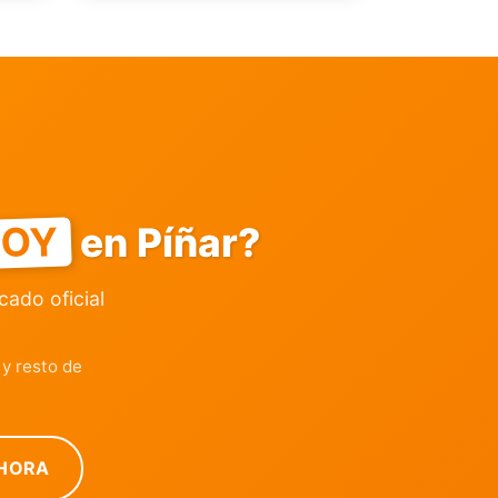
OY
en Píñar?
icado oficial
y resto de
HORA