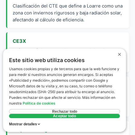
Clasificación del CTE que define a Loarre como una
zona con inviernos rigurosos y baja radiación solar,
afectando al cálculo de eficiencia.
CE3X
Software oficial reconocido por el Ministerio para la
×
realización de certificaciones energéticas en
Este sitio web utiliza cookies
edificios existentes.
Usamos cookies propias y de terceros para que la web funcione y
para medir si nuestros anuncios generan encargos. Si aceptas
«Publicidad y medición», podremos compartir con Google y
Envolvente Térmica
Microsoft datos de tu visita y, en su caso, tu correo o teléfono
seudonimizados (SHA-256) para atribuir tu encargo al anuncio.
Conjunto de cerramientos (muros, ventanas,
Puedes rechazar sin que afecte al servicio. Más información en
techos) que separan el interior habitable del
nuestra
Política de cookies
exterior.
Rechazar todo
Aceptar todo
Mostrar detalles
Etiqueta Energética