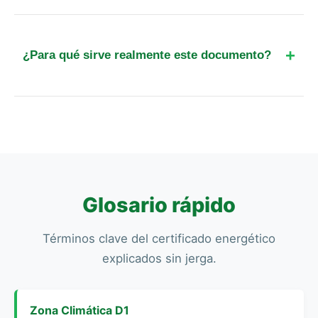
No, la ley exige que el técnico realice una
inspección al inmueble de forma presencial para
verificar personalmente los materiales y las
¿Para qué sirve realmente este documento?
instalaciones térmicas.
Además de cumplir con la ley, sirve para informar
al futuro habitante sobre el gasto en facturas que
tendrá la vivienda y propone mejoras para ahorrar
energía.
Glosario rápido
Términos clave del certificado energético
explicados sin jerga.
Zona Climática D1