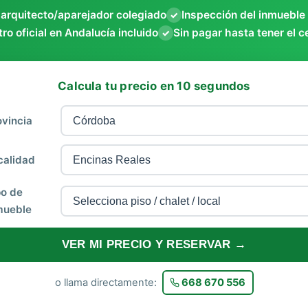
 arquitecto/aparejador colegiado
Inspección del inmueble
✓
ro oficial en Andalucía incluido
Sin pagar hasta tener el c
✓
Calcula tu precio en 10 segundos
ovincia
calidad
po de
mueble
VER MI PRECIO Y RESERVAR →
o llama directamente:
668 670 556