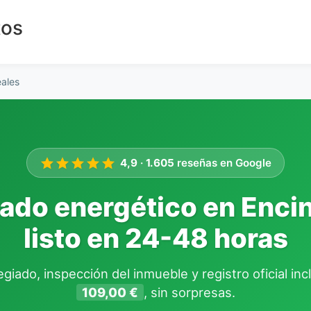
tos
eales
4,9
·
1.605
reseñas en Google
cado energético en Enci
listo en 24-48 horas
giado, inspección del inmueble y registro oficial in
109,00 €
, sin sorpresas.