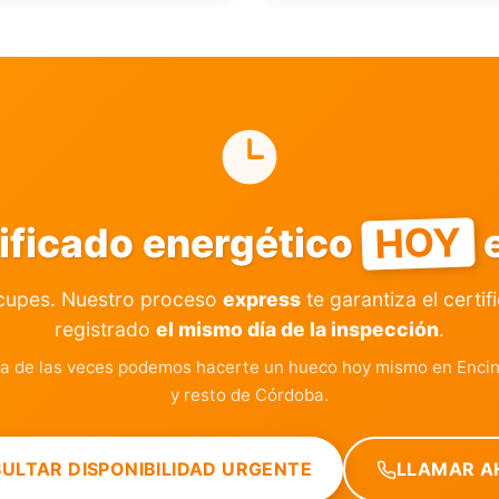
HOY
tificado energético
e
cupes. Nuestro proceso
express
te garantiza el certif
registrado
el mismo día de la inspección
.
a de las veces podemos hacerte un hueco hoy mismo en Enci
y resto de Córdoba.
ULTAR DISPONIBILIDAD URGENTE
LLAMAR A