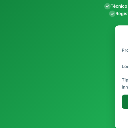
Técnico
✓
Regist
✓
Pr
Lo
Ti
in