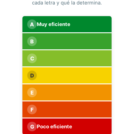
cada letra y qué la determina.
A
Muy eficiente
B
C
D
E
F
G
Poco eficiente