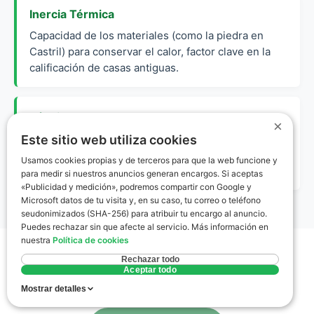
Inercia Térmica
Capacidad de los materiales (como la piedra en
Castril) para conservar el calor, factor clave en la
calificación de casas antiguas.
Técnico Competente
×
Profesional con titulación habilitante (arquitectura o
Este sitio web utiliza cookies
ingeniería) autorizado por ley para firmar
Usamos cookies propias y de terceros para que la web funcione y
certificados energéticos.
para medir si nuestros anuncios generan encargos. Si aceptas
«Publicidad y medición», podremos compartir con Google y
Microsoft datos de tu visita y, en su caso, tu correo o teléfono
seudonimizados (SHA-256) para atribuir tu encargo al anuncio.
Puedes rechazar sin que afecte al servicio. Más información en
nuestra
Política de cookies
Rechazar todo
Aceptar todo
Mostrar detalles