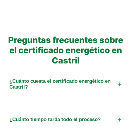
Preguntas frecuentes sobre
el certificado energético en
Castril
¿Cuánto cuesta el certificado energético en
Castril?
El precio final para un piso de hasta 25 m² en esta
localidad parte de 89 €. Incluye el IVA, el
desplazamiento y, cuando exista, la tasa oficial de
¿Cuánto tiempo tarda todo el proceso?
registro. Para otra superficie o tipo de inmueble,
calcula el importe exacto antes de reservar.