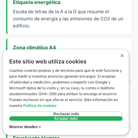
Etiqueta energética
Escala de letras de la A a la G que resume el
consumo de energía y las emisiones de CO2 de un
edificio.
Zona climática A4
×
Clasificación del CTE que define a Beas con
Este sitio web utiliza cookies
inviernos climáticamente muy suaves y veranos de
Usamos cookies propias y de terceros para que la web funcione y
severidad alta.
para medir si nuestros anuncios generan encargos. Si aceptas
«Publicidad y medición», podremos compartir con Google y
Microsoft datos de tu visita y, en su caso, tu correo o teléfono
CE3X
seudonimizados (SHA-256) para atribuir tu encargo al anuncio.
Puedes rechazar sin que afecte al servicio. Más información en
Software oficial reconocido por el Ministerio para la
nuestra
Política de cookies
certificación de eficiencia energética de edificios
Rechazar todo
existentes.
Aceptar todo
Mostrar detalles