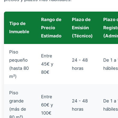
Rango de
Plazo de
Plazo 
Tipo de
Precio
Emisión
Regist
Inmueble
Estimado
(Técnico)
(Admin
Piso
Entre
pequeño
24 - 48
De 1 a 
45€ y
(hasta 80
horas
hábiles
80€
m²)
Piso
Entre
grande
24 - 48
De 1 a 
60€ y
(más de
horas
hábiles
100€
80 m²)