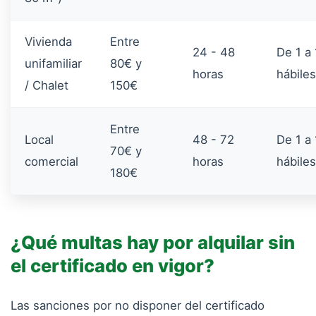
Vivienda
Entre
24 - 48
De 1 a 
unifamiliar
80€ y
horas
hábiles
/ Chalet
150€
Entre
Local
48 - 72
De 1 a 
70€ y
comercial
horas
hábiles
180€
¿Qué multas hay por alquilar sin
el certificado en vigor?
Las sanciones por no disponer del certificado