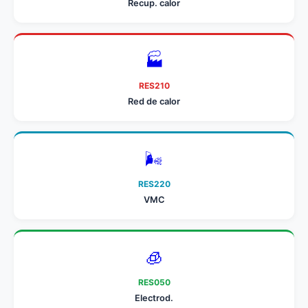
Recup. calor
🏭
RES210
Red de calor
🌬️
RES220
VMC
🧊
RES050
Electrod.