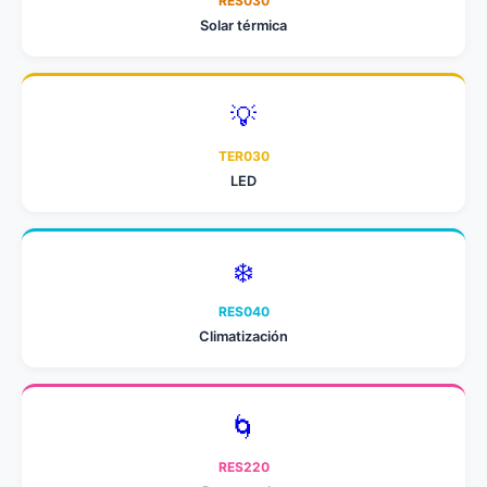
RES030
Solar térmica
💡
TER030
LED
❄️
RES040
Climatización
🌀
RES220