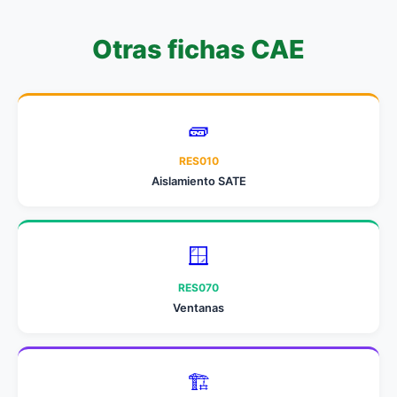
Otras fichas CAE
🧱
RES010
Aislamiento SATE
🪟
RES070
Ventanas
🏗️