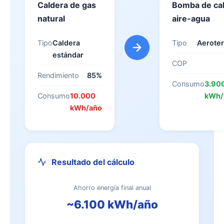
Caldera de gas
Bomba de ca
natural
aire-agua
Tipo
Caldera
Tipo
Aerote
estándar
COP
Rendimiento
85%
Consumo
3.90
Consumo
10.000
kWh/
kWh/año
Resultado del cálculo
Ahorro energía final anual
~6.100 kWh/año