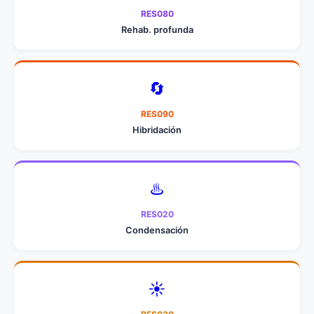
RES080
Rehab. profunda
🔄
RES090
Hibridación
♨️
RES020
Condensación
☀️