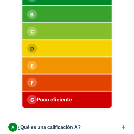
B
C
D
E
F
G
Poco eficiente
¿Qué es una calificación A?
A