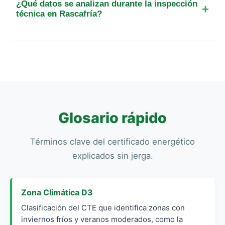
¿Qué datos se analizan durante la inspección
puede acarrear multas graves para el técnico y el
técnica en Rascafría?
propietario.
El técnico analiza la envolvente térmica (muros,
techos, suelos), la calidad de las ventanas, el tipo
de caldera o sistema de calefacción, el aire
acondicionado y el sistema de agua caliente
sanitaria.
Glosario rápido
Términos clave del certificado energético
explicados sin jerga.
Zona Climática D3
Clasificación del CTE que identifica zonas con
inviernos fríos y veranos moderados, como la