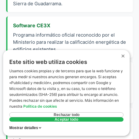
Sierra de Guadarrama.
Software CE3X
Programa informático oficial reconocido por el
Ministerio para realizar la calificación energética de
edificios existentes.
×
Este sitio web utiliza cookies
Envolvente Térmica
Usamos cookies propias y de terceros para que la web funcione y
para medir si nuestros anuncios generan encargos. Si aceptas
Conjunto de cerramientos (paredes, techos,
«Publicidad y medición», podremos compartir con Google y
ventanas) que separan el interior de la vivienda del
Microsoft datos de tu visita y, en su caso, tu correo o teléfono
ambiente exterior.
seudonimizados (SHA-256) para atribuir tu encargo al anuncio.
Puedes rechazar sin que afecte al servicio. Más información en
nuestra
Política de cookies
Rechazar todo
Etiqueta Energética
Aceptar todo
Documento que resume la calificación de un
Mostrar detalles
inmueble en una escala de colores y letras de la A a