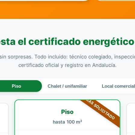
ta el certificado energétic
sin sorpresas. Todo incluido: técnico colegiado, inspecc
certificado oficial y registro en Andalucía.
Piso
Chalet / unifamiliar
Local comercia
MÁS SOLICITADO
Piso
hasta 100 m²