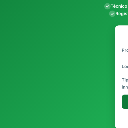
Técnico
✓
Regist
✓
Pr
Lo
Ti
in