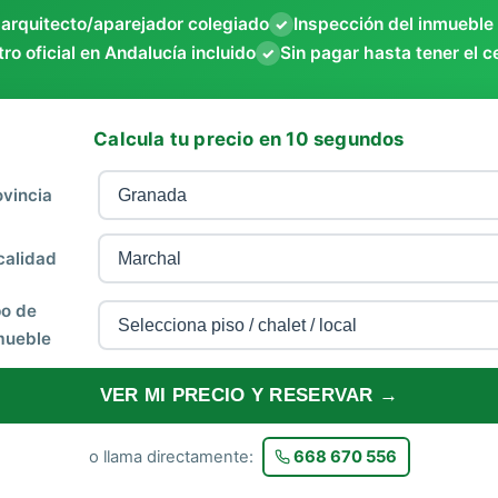
 arquitecto/aparejador colegiado
Inspección del inmueble
✓
ro oficial en Andalucía incluido
Sin pagar hasta tener el c
✓
Calcula tu precio en 10 segundos
ovincia
calidad
po de
mueble
VER MI PRECIO Y RESERVAR →
o llama directamente:
668 670 556