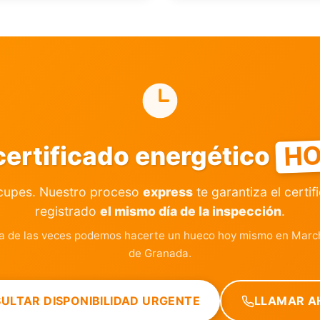
H
certificado energético
cupes. Nuestro proceso
express
te garantiza el certif
registrado
el mismo día de la inspección
.
a de las veces podemos hacerte un hueco hoy mismo en March
de Granada.
ULTAR DISPONIBILIDAD URGENTE
LLAMAR A