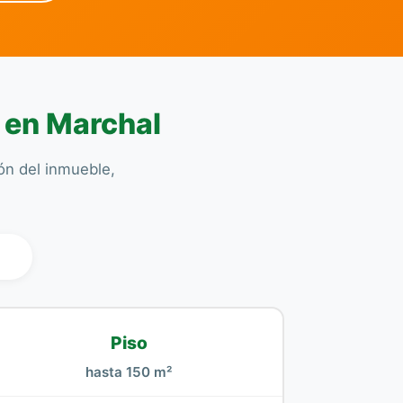
o en Marchal
ión del inmueble,
l
Piso
hasta 150 m²