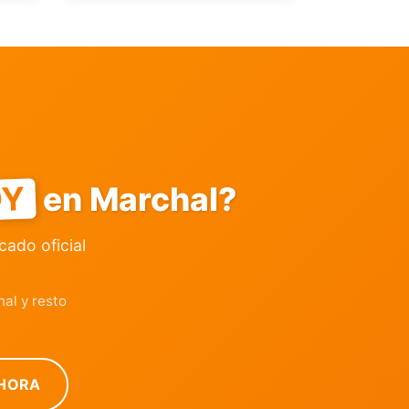
OY
en Marchal?
icado oficial
al y resto
HORA