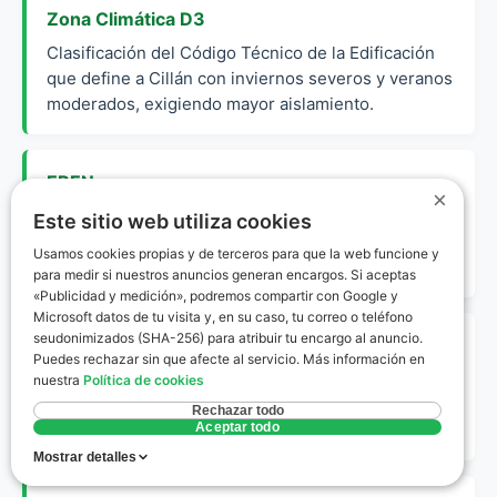
Zona Climática D3
Clasificación del Código Técnico de la Edificación
que define a Cillán con inviernos severos y veranos
moderados, exigiendo mayor aislamiento.
EREN
×
Ente Regional de la Energía de Castilla y León,
Este sitio web utiliza cookies
órgano encargado de supervisar y registrar las
Usamos cookies propias y de terceros para que la web funcione y
certificaciones energéticas en la comunidad.
para medir si nuestros anuncios generan encargos. Si aceptas
«Publicidad y medición», podremos compartir con Google y
Microsoft datos de tu visita y, en su caso, tu correo o teléfono
seudonimizados (SHA-256) para atribuir tu encargo al anuncio.
Envolvente Térmica
Puedes rechazar sin que afecte al servicio. Más información en
Conjunto de cerramientos (muros, ventanas,
nuestra
Política de cookies
cubiertas) que separan el interior de la vivienda del
Rechazar todo
ambiente exterior.
Aceptar todo
Mostrar detalles