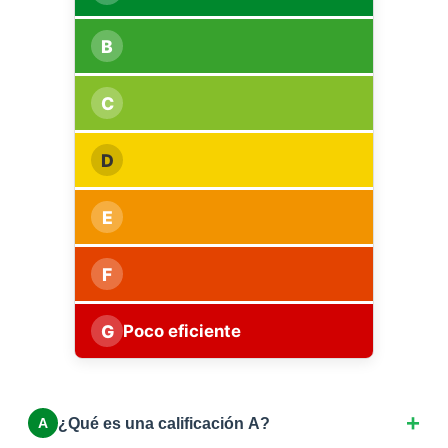
B
C
D
E
F
G
Poco eficiente
¿Qué es una calificación A?
A