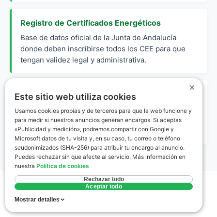
Registro de Certificados Energéticos
Base de datos oficial de la Junta de Andalucía
donde deben inscribirse todos los CEE para que
tengan validez legal y administrativa.
×
Envolvente térmica
Este sitio web utiliza cookies
Conjunto de cerramientos (muros, ventanas, suelos
Usamos cookies propias y de terceros para que la web funcione y
y techos) que separan el interior habitable de una
para medir si nuestros anuncios generan encargos. Si aceptas
«Publicidad y medición», podremos compartir con Google y
vivienda del ambiente exterior.
Microsoft datos de tu visita y, en su caso, tu correo o teléfono
seudonimizados (SHA-256) para atribuir tu encargo al anuncio.
Puedes rechazar sin que afecte al servicio. Más información en
nuestra
Política de cookies
Rechazar todo
Aceptar todo
Mostrar detalles